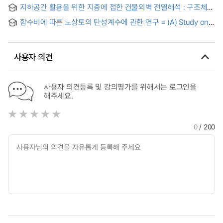
복합막에 관한 연구
Using Finite Element Hydration Analysis and Temperature-
지하공간 활용을 위한 지중에 접한 건물외벽 전열해석 : 구조체
Matched Curing
단열기준을 중심으로 = (A) study on the heat flux of earth-
함수비에 따른 노상토의 탄성계수에 관한 연구 = (A) Study on
covered underground wall for basement floor : focused on
Elastic Modulus of Subgrade Soils According to Water
the thermal insulation standard
Contents
사용자 의견
사용자 의견등록 및 강의평가를 위해서는 로그인을
해주세요.
0
/ 200