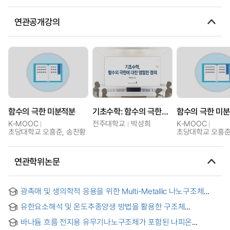
연관공개강의
함수의 극한 미분적분
기초수학: 함수의 극한에 대한 엄밀한 정의
함수의 극한 미
K-MOOC
전주대학교
박성희
K-MOOC
초당대학교 오흥준, 송찬황
초당대학교 오흥준
연관학위논문
광촉매 및 생의학적 응용을 위한 Multi-Metallic 나노구조체
합성방법 개발
유한요소해석 및 온도추종양생 방법을 활용한 구조체
콘크리트의 압축강도 평가에 관한 연구 = A Study on the
바나듐 흐름 전지용 유무기나노구조체가 포함된 나피온
Evaluation of Compressive Strength of Structural Concrete