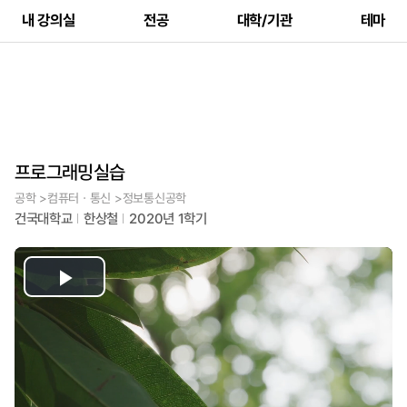
내 강의실
전공
대학/기관
테마
프로그래밍실습
공학 >컴퓨터ㆍ통신 >정보통신공학
건국대학교
한상철
2020년 1학기
Play
Video