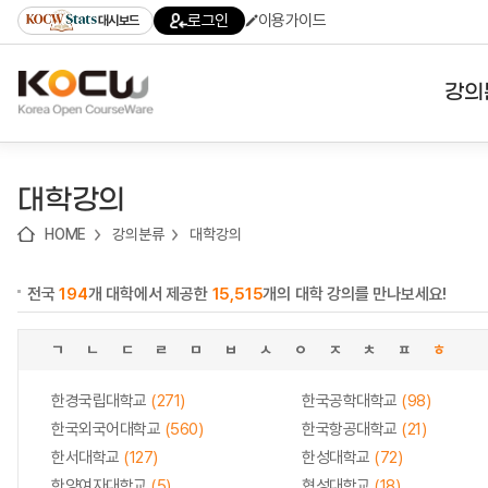
로
로
로
바
로그인
이용가이드
대시보드
가
가
가
로
기
기
기
가
(skip
기
to
강의
content)
대학
대학강의
기관
HOME
강의분류
대학강의
전공
전국
194
개 대학에서 제공한
15,515
개의 대학 강의를 만나보세요!
테마
ㄱ
ㄴ
ㄷ
ㄹ
ㅁ
ㅂ
ㅅ
ㅇ
ㅈ
ㅊ
ㅍ
ㅎ
한경국립대학교
(271)
한국공학대학교
(98)
한국외국어대학교
(560)
한국항공대학교
(21)
한서대학교
(127)
한성대학교
(72)
한양여자대학교
(5)
협성대학교
(18)