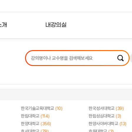
소개
내강의실
?
강의리스트
수강확인증강의
사용자의견
내강의클립
한국기술교육대학교
(10)
한국성서대학교
(39)
한림대학교
(114)
한림성심대학교
(3)
한양대학교
(356)
한양사이버대학교
(13)
호서대학교
(78)
호원대학교
(3)