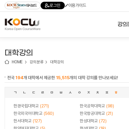
로
로
로
바
로그인
이용가이드
대시보드
가
가
가
로
기
기
기
가
(skip
기
to
강의
content)
대학
대학강의
기관
HOME
강의분류
대학강의
전공
전국
194
개 대학에서 제공한
15,515
개의 대학 강의를 만나보세요!
테마
ㄱ
ㄴ
ㄷ
ㄹ
ㅁ
ㅂ
ㅅ
ㅇ
ㅈ
ㅊ
ㅍ
ㅎ
한경국립대학교
(271)
한국공학대학교
(98)
한국외국어대학교
(560)
한국항공대학교
(21)
한서대학교
(127)
한성대학교
(72)
한양여자대학교
(5)
협성대학교
(18)