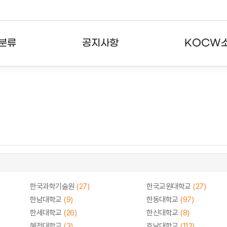
분류
공지사항
KOCW
강의
공지사항
KOCW란
강의
뉴스레터
활용안내
분야
주요통계현황
발자취
강의
서비스도움말
고객센터
한국과학기술원
(27)
한국교원대학교
(27)
한남대학교
(9)
한동대학교
(97)
한세대학교
(26)
한신대학교
(8)
혜전대학교
(3)
호남대학교
(112)