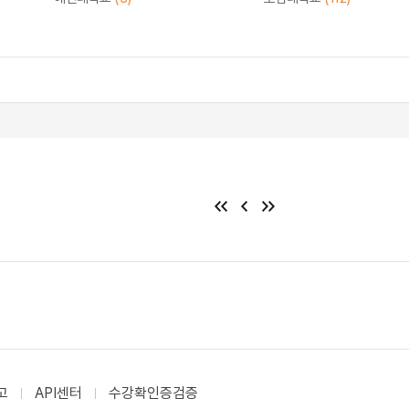
고
API센터
수강확인증검증