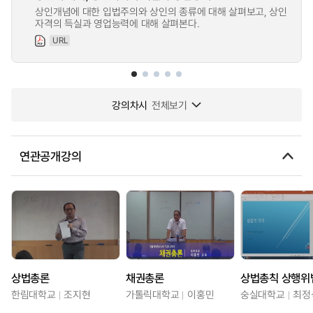
상인개념에 대한 입법주의와 상인의 종류에 대해 살펴보고, 상인
자격의 득실과 영업능력에 대해 살펴본다.
URL
강의차시
전체보기
연관공개강의
상법총론
채권총론
상법총칙 상행위
한림대학교
조지현
가톨릭대학교
이홍민
숭실대학교
최정