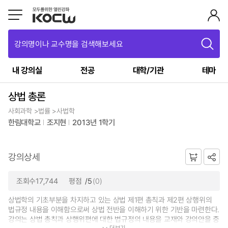
강의명이나 교수명을 검색해보세요
내 강의실
전공
대학/기관
테마
상법 총론
사회과학 >법률 >사법학
한림대학교
조지현
2013년 1학기
강의상세
조회수17,744
평점
/5
(0)
상법학의 기초부분을 차지하고 있는 상법 제1편 총칙과 제2편 상행위의
법규정 내용을 이해함으로써 상법 전반을 이해하기 위한 기반을 마련한다.
강의는 상법 총칙과 상행위편에 대한 법규정의 내용을 교재와 강의안을 중
더보기