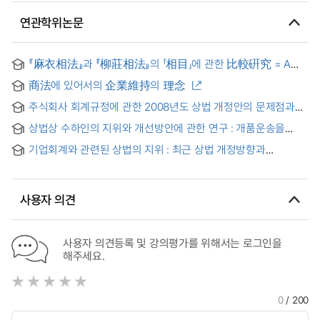
연관학위논문
『麻衣相法』과 『柳莊相法』의 「相目」에 관한 比較硏究 = A
comparative study on the shape of eye in Mayixiangfa and
商法에 있어서의 企業維持의 理念
Liuzhuangxiangfa
주식회사 회계규정에 관한 2008년도 상법 개정안의 문제점과
개선방안 : 재무제표와 배당가능이익을 중심으로
상법상 수하인의 지위와 개선방안에 관한 연구 : 개품운송을
중심으로 = A Study on the Legal status of Consignee and
기업회계와 관련된 상법의 지위 : 최근 상법 개정방향과
Improvement plan under the Korean Commercial Code :
국제회계기준 도입과 관련하여
Focusing on contract for the carriage of individual goods
사용자 의견
사용자 의견등록 및 강의평가를 위해서는 로그인을
해주세요.
0
/ 200