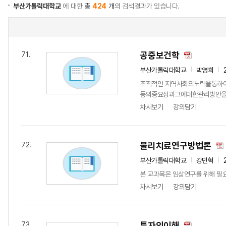
부산가톨릭대학교
에 대한
총
424
개
의 검색결과가 있습니다.
공중보건학
71.
부산가톨릭대학교
박영희
조직적인 지역사회의노력을통하
등의중요성과그에대한관리방안을학습
차시보기
강의담기
물리치료연구방법론
72.
부산가톨릭대학교
강민혁
본 교과목은 임상연구를 위해 필요
차시보기
강의담기
투자의이해
73.