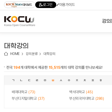
로
로
로
바
로그인
이용가이드
대시보드
가
가
가
로
기
기
기
가
(skip
기
to
강의
content)
대학
대학강의
기관
HOME
강의분류
대학강의
전공
전국
194
개 대학에서 제공한
15,515
개의 대학 강의를 만나보세요!
테마
ㄱ
ㄴ
ㄷ
ㄹ
ㅁ
ㅂ
ㅅ
ㅇ
ㅈ
ㅊ
ㅍ
ㅎ
배재대학교
(73)
백석대학교
(45)
부산디지털대학교
(37)
부산외국어대학교
(286)