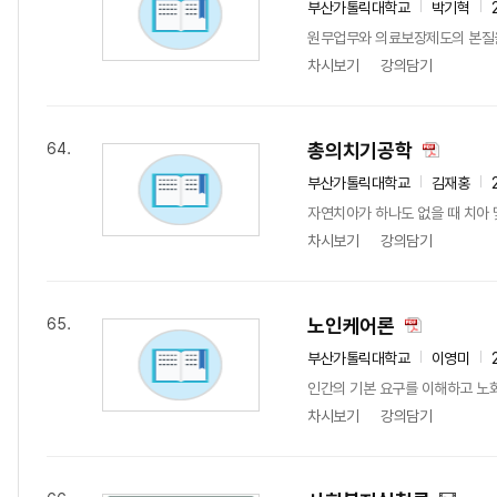
부산가톨릭대학교
박기혁
원무업무와 의료보장제도의 본질을
차시보기
강의담기
총의치기공학
64.
부산가톨릭대학교
김재홍
자연치아가 하나도 없을 때 치아 
차시보기
강의담기
노인케어론
65.
부산가톨릭대학교
이영미
인간의 기본 요구를 이해하고 노
차시보기
강의담기