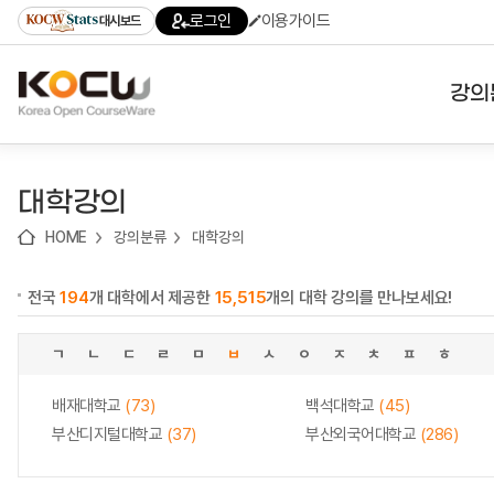
로
로
로
바
로그인
이용가이드
대시보드
가
가
가
로
기
기
기
가
(skip
기
to
강의
content)
대학
대학강의
기관
HOME
강의분류
대학강의
전공
전국
194
개 대학에서 제공한
15,515
개의 대학 강의를 만나보세요!
테마
ㄱ
ㄴ
ㄷ
ㄹ
ㅁ
ㅂ
ㅅ
ㅇ
ㅈ
ㅊ
ㅍ
ㅎ
배재대학교
(73)
백석대학교
(45)
부산디지털대학교
(37)
부산외국어대학교
(286)