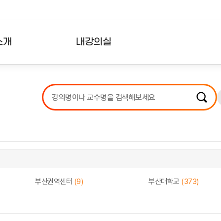
소개
내강의실
?
강의리스트
수강확인증강의
사용자의견
내강의클립
부산권역센터
(9)
부산대학교
(373)