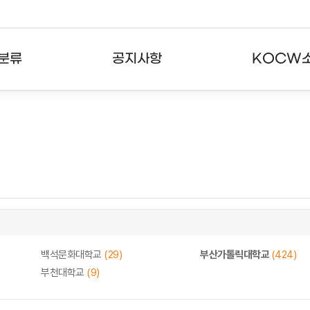
분류
공지사항
KOCW
강의
공지사항
KOCW란
강의
뉴스레터
활용안내
분야
주요통계현황
발자취
강의
서비스도움말
고객센터
백석문화대학교
(29)
부산가톨릭대학교
(424)
부천대학교
(9)