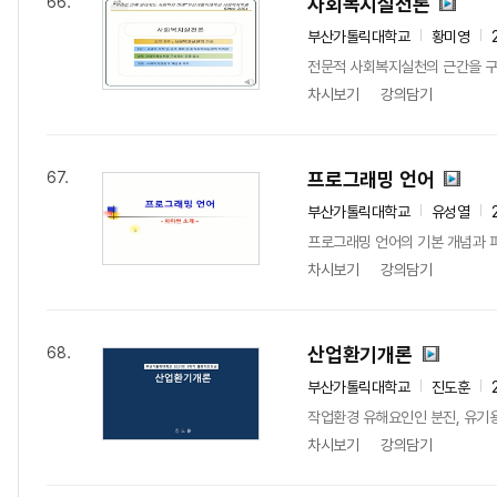
사회복지실천론
66.
부산가톨릭대학교
황미영
전문적 사회복지실천의 근간을 구성
차시보기
강의담기
프로그래밍 언어
67.
부산가톨릭대학교
유성열
프로그래밍 언어의 기본 개념과 
차시보기
강의담기
산업환기개론
68.
부산가톨릭대학교
진도훈
작업환경 유해요인인 분진, 유기용
차시보기
강의담기