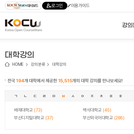
로
로
로
바
로그인
이용가이드
대시보드
가
가
가
로
기
기
기
가
(skip
기
to
강의
content)
대학
대학강의
기관
HOME
강의분류
대학강의
전공
전국
194
개 대학에서 제공한
15,515
개의 대학 강의를 만나보세요!
테마
ㄱ
ㄴ
ㄷ
ㄹ
ㅁ
ㅂ
ㅅ
ㅇ
ㅈ
ㅊ
ㅍ
ㅎ
배재대학교
(73)
백석대학교
(45)
부산디지털대학교
(37)
부산외국어대학교
(286)