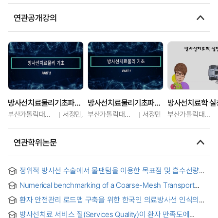
연관공개강의
방사선치료물리기초파트2
방사선치료물리기초파트1
방사선치료학 실
부산가톨릭대학교
서정민,
부산가톨릭대학교
서정민
부산가톨릭대학교
연관학위논문
정위적 방사선 수술에서 물팬텀을 이용한 목표점 및 흡수선량
확인에 관한 연구 = (A) Study on Target Localization and
Numerical benchmarking of a Coarse-Mesh Transport
Dose Delivery Verification using water Phantom in
(COMET) Method for medical physics applications
Stereotactic Radiosurgery
환자 안전관리 로드맵 구축을 위한 한국인 의료방사선 인식의
구조적 관계 분석 = Structural Relationship Analysis of
방사선치료 서비스 질(Services Quality)이 환자 만족도에
Korean Awareness of Medical Radiation to Establish