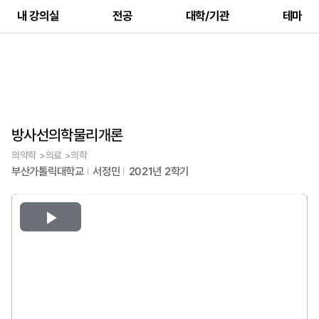
내 강의실
전공
대학/기관
테마
방사선의학물리개론
의약학 >의료 >의학
부산가톨릭대학교
서정민
2021년 2학기
Play
Video