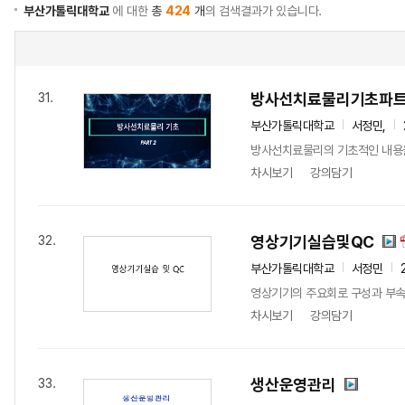
부산가톨릭대학교
에 대한
총
424
개
의 검색결과가 있습니다.
방사선치료물리기초파트
31.
부산가톨릭대학교
서정민,
방사선치료물리의 기초적인 내용
차시보기
강의담기
영상기기실습및QC
32.
부산가톨릭대학교
서정민
영상기기의 주요회로 구성과 부속기
차시보기
강의담기
생산운영관리
33.