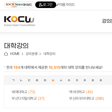
로
로
로
바
로그인
이용가이드
대시보드
가
가
가
로
기
기
기
가
(skip
기
to
강의
content)
대학
대학강의
기관
HOME
강의분류
대학강의
전공
전국
194
개 대학에서 제공한
15,515
개의 대학 강의를 만나보세요!
테마
ㄱ
ㄴ
ㄷ
ㄹ
ㅁ
ㅂ
ㅅ
ㅇ
ㅈ
ㅊ
ㅍ
ㅎ
배재대학교
(73)
백석대학교
(45)
부산디지털대학교
(37)
부산외국어대학교
(286)