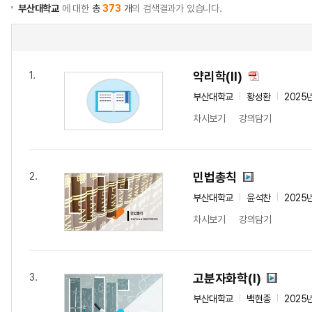
부산대학교
에 대한
총
373
개
의 검색결과가 있습니다.
약리학(Ⅱ)
1.
부산대학교
황성환
2025
차시보기
강의담기
민법총칙
2.
부산대학교
윤석찬
2025
차시보기
강의담기
고분자화학(Ⅰ)
3.
부산대학교
백현종
2025