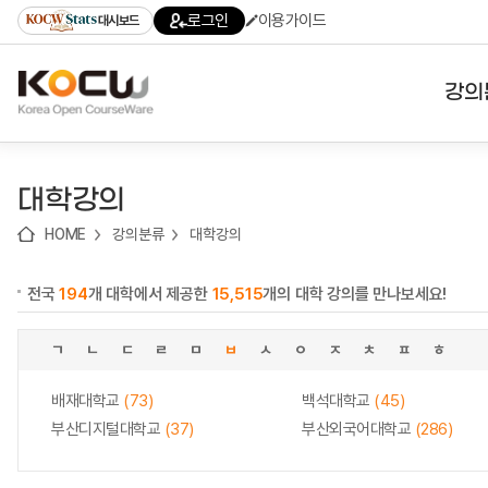
로
로
로
바
로그인
이용가이드
대시보드
가
가
가
로
기
기
기
가
(skip
기
to
강의
content)
대학
대학강의
기관
HOME
강의분류
대학강의
전공
전국
194
개 대학에서 제공한
15,515
개의 대학 강의를 만나보세요!
테마
ㄱ
ㄴ
ㄷ
ㄹ
ㅁ
ㅂ
ㅅ
ㅇ
ㅈ
ㅊ
ㅍ
ㅎ
배재대학교
(73)
백석대학교
(45)
부산디지털대학교
(37)
부산외국어대학교
(286)