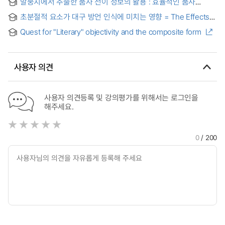
말뭉치에서 추출한 품사 전이 정보의 활용 : 효율적인 품사
the late cretaceous to early teriary granitic rocks in eastern
태깅을 위한 제언
part of Gyeonsang province
초분절적 요소가 대구 방언 인식에 미치는 영향 = The Effects
Supersegmental Factors on Awareness of Daegu Dialect
Quest for "Literary" objectivity and the composite form
사용자 의견
사용자 의견등록 및 강의평가를 위해서는 로그인을
해주세요.
0
/ 200