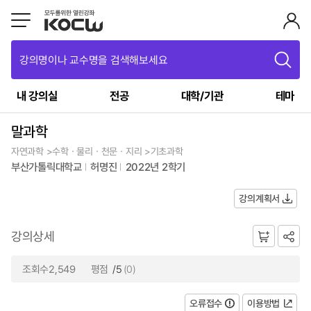
강의명이나 교수명을 검색해보세요
내 강의실
전공
대학/기관
테마
말과학
자연과학 >수학ㆍ물리ㆍ천문ㆍ지리 >기초과학
부산가톨릭대학교
허명진
2022년 2학기
강의계획서
강의상세
조회수2,549
평점
/5
(0)
오류접수
이용방법