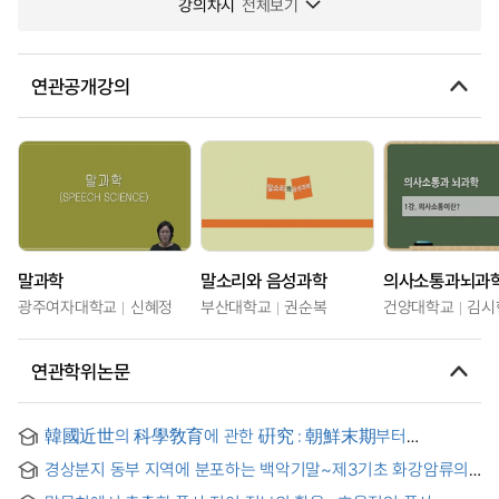
강의차시
전체보기
연관공개강의
말과학
말소리와 음성과학
의사소통과뇌과
광주여자대학교
신혜정
부산대학교
권순복
건양대학교
김시
연관학위논문
韓國近世의 科學敎育에 관한 硏究 : 朝鮮末期부터
日帝下까지를 中心으로
경상분지 동부 지역에 분포하는 백악기말~제3기초 화강암류의
지화학적 특성 고찰 = Geochemical characteristic study of