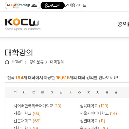
로
로
로
바
로그인
이용가이드
대시보드
가
가
가
로
기
기
기
가
(skip
기
to
강의
content)
대학
대학강의
기관
HOME
강의분류
대학강의
전공
전국
194
개 대학에서 제공한
15,515
개의 대학 강의를 만나보세요!
테마
ㄱ
ㄴ
ㄷ
ㄹ
ㅁ
ㅂ
ㅅ
ㅇ
ㅈ
ㅊ
ㅍ
ㅎ
사이버한국외국어대학교
(13)
삼육대학교
(139)
서울대학교
(66)
서울사이버대학교
(14)
선문대학교
(66)
성결대학교
(11)
세한대학교
(6)
수도권역센터
(6)