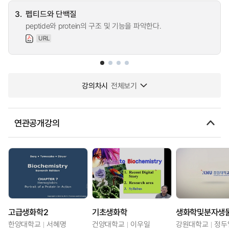
3.
펩티드와 단백질
peptide와 protein의 구조 및 기능을 파악한다.
URL
강의차시
전체보기
연관공개강의
고급생화학2
기초생화학
한양대학교
서혜명
건양대학교
이우일
강원대학교
정두