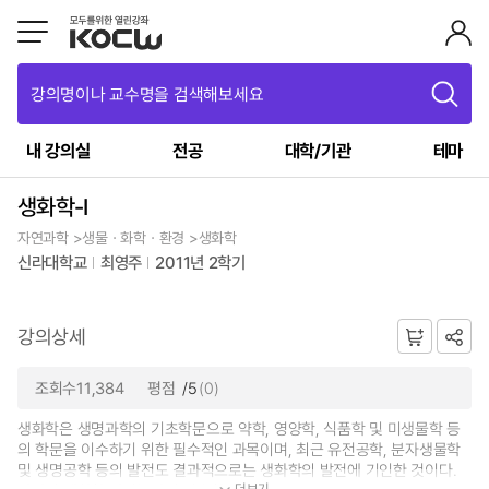
강의명이나 교수명을 검색해보세요
내 강의실
전공
대학/기관
테마
생화학-Ⅰ
자연과학 >생물ㆍ화학ㆍ환경 >생화학
신라대학교
최영주
2011년 2학기
강의상세
조회수11,384
평점
/5
(0)
생화학은 생명과학의 기초학문으로 약학, 영양학, 식품학 및 미생물학 등
의 학문을 이수하기 위한 필수적인 과목이며, 최근 유전공학, 분자생물학
및 생명공학 등의 발전도 결과적으로는 생화학의 발전에 기인한 것이다.
더보기