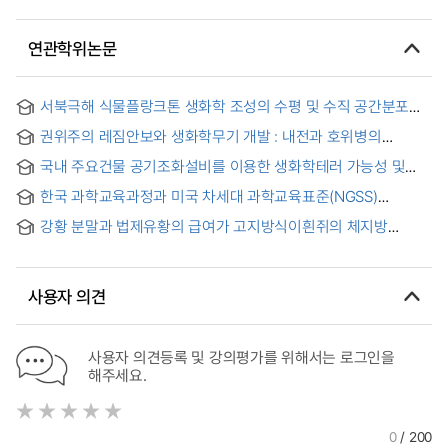
연관학위논문
서북극해 식물플랑크톤 생화학 조성의 수평 및 수직 공간분포
연구 = Horizontal and Vertical Distribution Patterns of
권위주의 레짐안보와 생화학무기 개발 : 내전과 호위병의
Phytoplankton Biochemical Composition in the Western
딜레마를 중심으로 = Authoritarian Regime Security and the
Arctic Ocean
국내 주요건물 공기조화설비를 이용한 생화학테러 가능성 및
Pursuit of Chemical and Biological Weapons(CBW):
대응방안에 관한 연구 = (A) study on possibility and counter-
Focusing on Civil War and Guardianship Dilemma
한국 과학교육과정과 미국 차세대 과학교육표준(NGSS)
measures against biochemistry terror using air
고등학교 생화학 영역 비교연구 = A comparative study of
conditioning system
강황 분말과 법제유황의 급여가 고지방식이흰쥐의 체지방
Korean science education curriculum and Next Generation
축적과 혈청 생화학수치에 미치는 효과
Science Standards(NGSS) for high school chemistry and
life science connectivity
사용자 의견
사용자 의견등록 및 강의평가를 위해서는 로그인을
해주세요.
0
/ 200