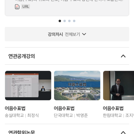
URL
강의차시
전체보기
연관공개강의
어음수표법
어음수표법
어음수표법
숭실대학교
최정식
단국대학교
박영준
한림대학교
조지
연관학위논문