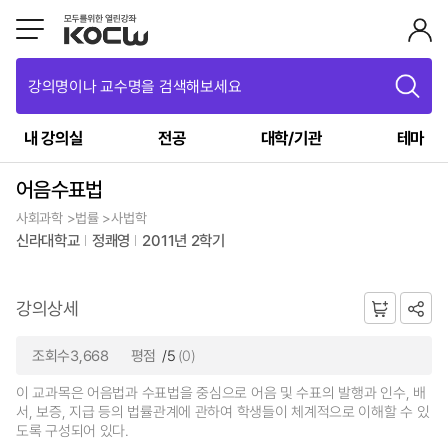
강의명이나 교수명을 검색해보세요
내 강의실
전공
대학/기관
테마
어음수표법
사회과학 >법률 >사법학
신라대학교
정쾌영
2011년 2학기
강의상세
조회수3,668
평점
/5
(0)
이 교과목은 어음법과 수표법을 중심으로 어음 및 수표의 발행과 인수, 배
서, 보증, 지급 등의 법률관계에 관하여 학생들이 체계적으로 이해할 수 있
도록 구성되어 있다.