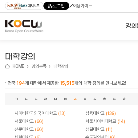
로
로
로
바
로그인
이용가이드
대시보드
가
가
가
로
기
기
기
가
(skip
기
to
강의
content)
대학
대학강의
기관
HOME
강의분류
대학강의
전공
전국
194
개 대학에서 제공한
15,515
개의 대학 강의를 만나보세요!
테마
ㄱ
ㄴ
ㄷ
ㄹ
ㅁ
ㅂ
ㅅ
ㅇ
ㅈ
ㅊ
ㅍ
ㅎ
사이버한국외국어대학교
(13)
삼육대학교
(139)
서울대학교
(66)
서울사이버대학교
(14)
선문대학교
(66)
성결대학교
(11)
세한대학교
(6)
수도권역센터
(6)