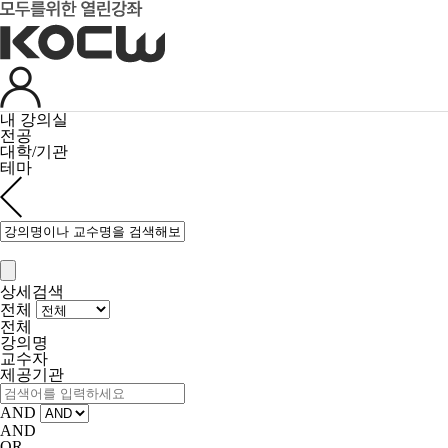
내 강의실
전공
대학/기관
테마
상세검색
전체
전체
강의명
교수자
제공기관
AND
AND
OR