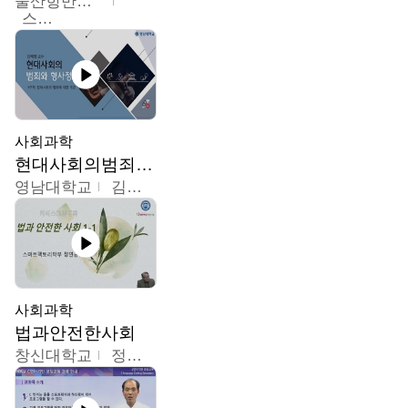
울산항만공사
스마트해상물류관리사 교육위원회
사회과학
현대사회의범죄와형사정책
영남대학교
김혜정
사회과학
법과안전한사회
창신대학교
정연균