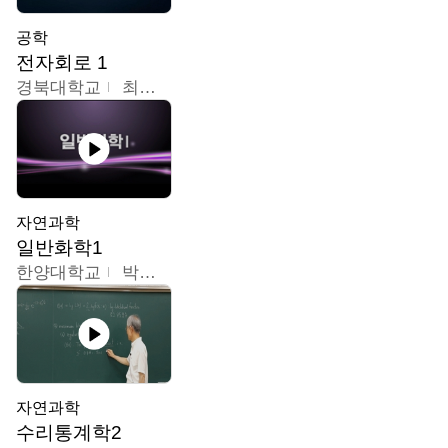
공학
전자회로 1
경북대학교
최병조
자연과학
일반화학1
한양대학교
박경호
자연과학
수리통계학2