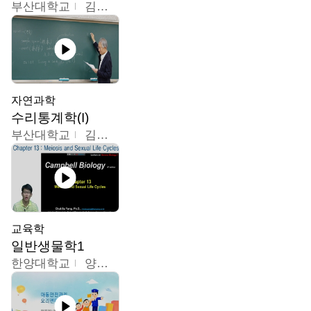
부산대학교
김충락
자연과학
수리통계학(I)
부산대학교
김충락
교육학
일반생물학1
한양대학교
양철수