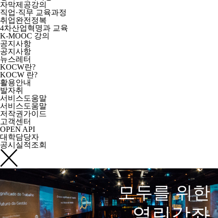
자막제공강의
직업·직무 교육과정
취업완전정복
4차산업혁명과 교육
K-MOOC 강의
공지사항
공지사항
뉴스레터
KOCW란?
KOCW 란?
활용안내
발자취
서비스도움말
서비스도움말
저작권가이드
고객센터
OPEN API
대학담당자
공시실적조회
모두를 위한
열린강좌