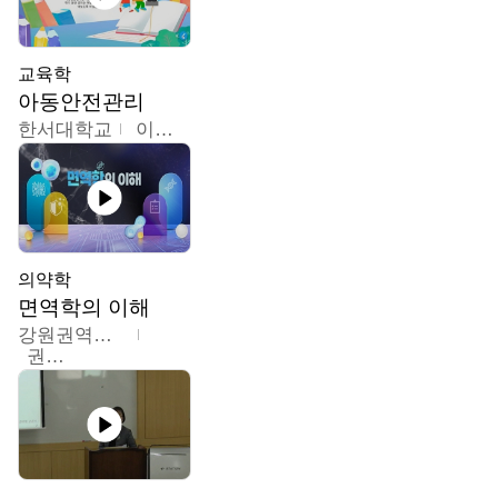
교육학
아동안전관리
한서대학교
이태연
의약학
면역학의 이해
강원권역센터
권보인