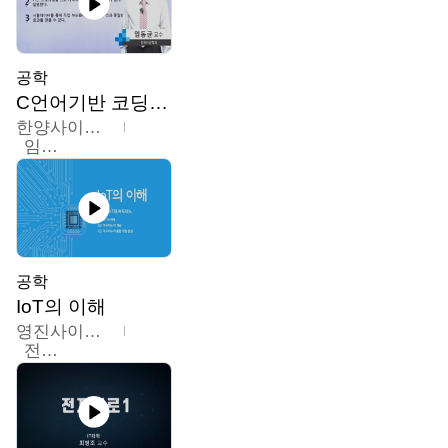
공학
C언어기반 코딩교육
한양사이버대학교
임동균
공학
IoT의 이해
영진사이버대학교
전병현