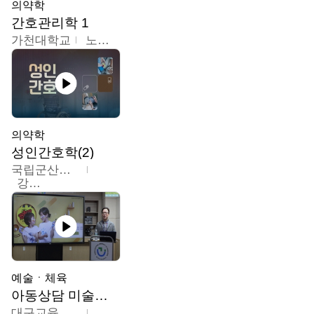
의약학
간호관리학 1
가천대학교
노원정
의약학
성인간호학(2)
국립군산대학교
강경아
예술ㆍ체육
아동상담 미술치료
대구교육대학교