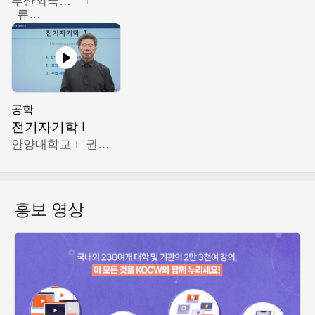
부산외국어대학교
류영철
공학
전기자기학 I
안양대학교
권원현
홍보 영상