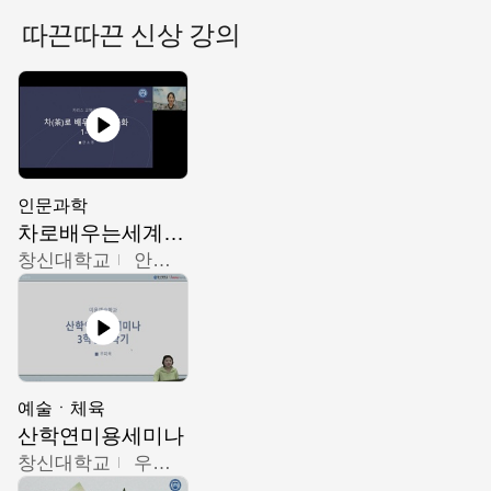
따끈따끈 신상 강의
인문과학
차로배우는세계문화
창신대학교
안소영
예술ㆍ체육
산학연미용세미나
창신대학교
우미옥,오윤경,박선이