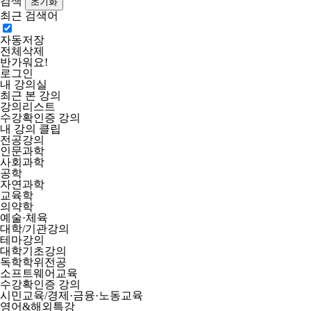
검색
최근 검색어
자동저장
전체삭제
반가워요!
로그인
내 강의실
최근 본 강의
강의리스트
수강확인증 강의
내 강의 클립
전공강의
인문과학
사회과학
공학
자연과학
교육학
의약학
예술·체육
대학/기관강의
테마강의
대학기초강의
독학학위전공
소프트웨어교육
수강확인증 강의
시민교육/경제·금융·노동교육
영어&해외특강