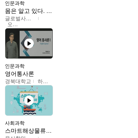
인문과학
몸은 알고 있다. 트라우마의 흔적
글로벌사이버대학교
오주원
인문과학
영어통사론
경북대학교
하승완
사회과학
스마트해상물류관리사 교육과정2