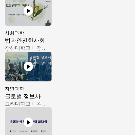
사회과학
법과안전한사회
창신대학교
정연균
자연과학
글로벌 정보사회와 통계의 창의적 기능
고려대학교
김희영