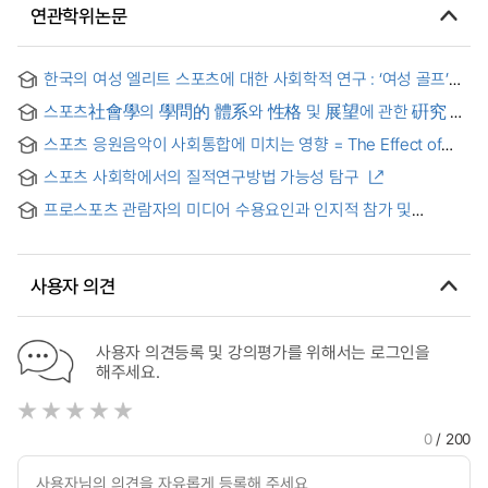
연관학위논문
한국의 여성 엘리트 스포츠에 대한 사회학적 연구 : ‘여성 골프’를
중심으로 = A Sociological Study of Female Elite Sports in
스포츠社會學의 學問的 體系와 性格 및 展望에 관한 硏究 =
South Korea: Focus on Golf
(A) Study on academic System, Nature and Prospect of
스포츠 응원음악이 사회통합에 미치는 영향 = The Effect of
Sociology of Sport
Sports Cheer-up-music on Social Integration
스포츠 사회학에서의 질적연구방법 가능성 탐구
프로스포츠 관람자의 미디어 수용요인과 인지적 참가 및
재관람의사의 관계 = (The)relationship among media
coverage factors, cognitive behavior and intention of
revisiting the game at the professional sporting events
사용자 의견
audiences
사용자 의견등록 및 강의평가를 위해서는 로그인을
해주세요.
0
/ 200