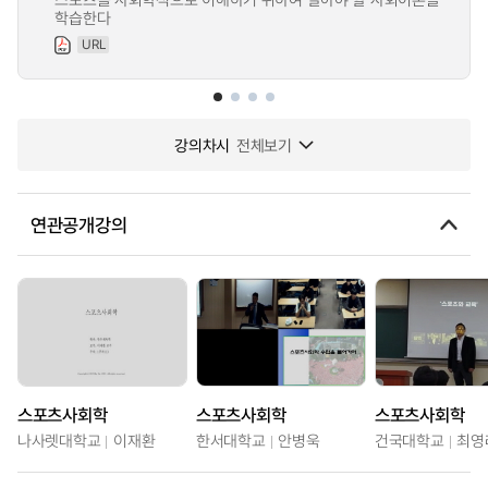
학습한다
URL
강의차시
전체보기
연관공개강의
스포츠사회학
스포츠사회학
스포츠사회학
나사렛대학교
이재환
한서대학교
안병욱
건국대학교
최영