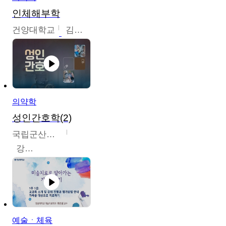
인체해부학
건양대학교
김철태
의약학
성인간호학(2)
국립군산대학교
강경아
예술ㆍ체육