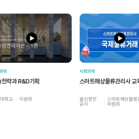
과학
사회과학
술전략과 R&D기획
스마트해상물류관리사 교
대학교
이원희
울산항만
스마트해상물류
공사
위원회