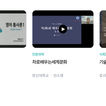
인문과학
사회
차로배우는세계문화
기
창신대학교
안소영
호서