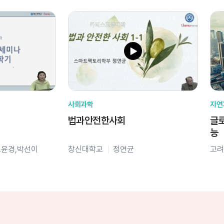
사회과학
자연
법과안전한사회
글로
능
오윤경,박선이
창신대학교
정연균
고려