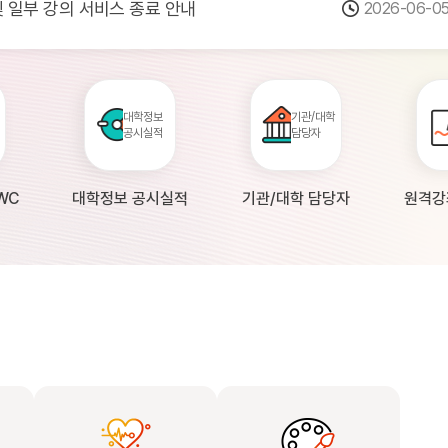
 및 일부 강의 서비스 종료 안내
2026-06-0
점검 안내(4월 24일 19:00 ~ 4월...
2026-04-2
공시 대학의 원격강좌 현황 조사 안내(자주묻...
2026-04-0
대학정보
기관/대학
공시실적
담당자
WC
대학정보 공시실적
기관/대학 담당자
원격강