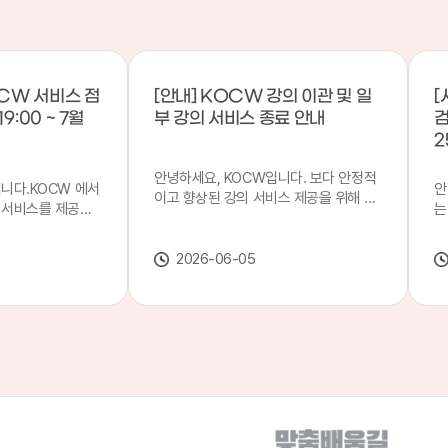
CW 서비스 점
[안내] KOCW 강의 이관 및 일
[
9:00 ~ 7월
부 강의 서비스 종료 안내
검
2
안녕하세요, KOCW입니다. 보다 안정적
입니다.KOCW 에서
안
이고 향상된 강의 서비스 제공을 위해 강
 서비스를 제공하
는
의 이관 작업을 진행하게 되었습니다. 이
서비스 점검을 실시
기
에 따라 일부 강의는2026년 6월 중 서비
업 일시 : 7월 21
합
스가 종료될 예정이오니, 이용에 참고하
2026-06-05
22일(수) 08:00이
2
여 주시기 바랍니다. 강의 이관 일정 안내
스가 점검 시간 동안
이
단계 기간 주요 작업 1단계 6월 1~2주 이
 있으니, 이 점 양
안
관 준비 2단계 6월 3~4주 1차 이관 작업
.저희 KOCW 에
여
3단계 7월 1~2주 2차 이관 작업 완료 및
보다 좋은 서비스
이
시스템 안정화 ※ 이관 작업 진행 상황에
력하겠습니다.감사합
공
따라 일정은 변경될 수 있습니다. 서비스
종료 강의 안내 이관 작업으로 인해 일부
강의는 2026년 6월 15일 서비스 종료되
었습니다. 서비스 종료 강의 목록은 아래