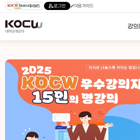
로그인
이용가이드
대시보드
강의
대학
기관
전공
테마