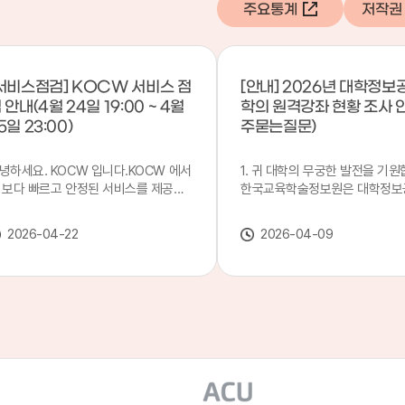
주요통계
저작권
서비스점검] KOCW 서비스 점
[안내] 2026년 대학정보
 안내(4월 24일 19:00 ~ 4월
학의 원격강좌 현황 조사 
5일 23:00)
주묻는질문)
녕하세요. KOCW 입니다.KOCW 에서
1. 귀 대학의 무궁한 발전을 기원
 보다 빠르고 안정된 서비스를 제공하
한국교육학술정보원은 대학정보
 위해 다음과 같이 서비스 점검을 실시
목별 관리기관으로 지정되어 있습
니다.※ 서비스 점검 작업 일시 : 4월
본 조사는 2025. 3. 1~2026. 2.
2026-04-22
2026-04-09
4일(금) 19:00 ~ 4월 25일(토) 23:00
에 운영된 원격강좌(이러닝) 현
로 인해 KOCW 서비스가 점검시간 동
하여, '2026 대학정보공시 대학
 일시중지될 예정이오니, 이 점 양해하
강좌(12-바)'에 데이터를 연계할
 주시기 바랍니다.저희 KOCW 에서는
니다.가. 대학정보공시 대상 대
용자 여러분께 보다 좋은 서비스를 제
4년제 대학, 전문대학, 대학원대
하기 위해 노력하겠습니다.감사합니다.
격강좌(이러닝) 관련 부서(교무처
학습개발센터, 이러닝지원센터 등
송통신대학교 및 사이버대학 제외
인시 캠퍼스인 경우 해당 캠퍼스