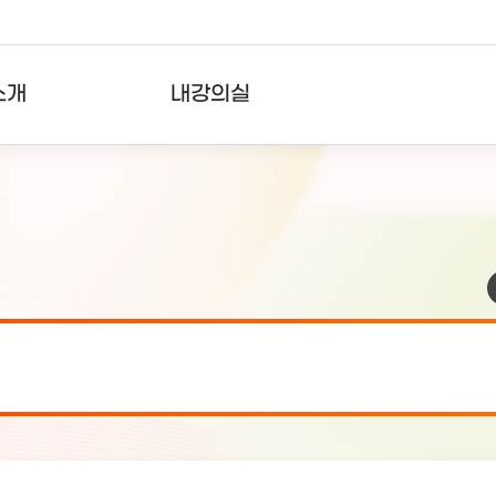
소개
내강의실
?
강의리스트
수강확인증강의
사용자의견
내강의클립
검 안내(7월 24일 19:00 ~ 7월...
2026-07-2
검 안내(7월 21일 19:00 ~ 7...
2026-07-1