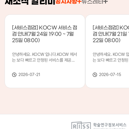
새소식 알리미
공지사항
뉴스레터
[서비스점검] KOCW 서비스 점
[서비스점검] KO
검 안내(7월 24일 19:00 ~ 7월
검 안내(7월 21일 1
25일 08:00)
22일 08:00)
안녕하세요. KOCW 입니다.KOCW 에서
안녕하세요. KOCW 
는 보다 빠르고 안정된 서비스를 제공하
는 보다 빠르고 안정된
기 위해 다음과 같이 서비스 점검을 실시
기 위해 다음과 같이 
합니다.※ 서비스 점검 작업 일시 : 7월
합니다.※ 서비스 점검 작
2026-07-21
2026-07-15
24일(금) 19:00 ~ 7월 25일(토) 08:00
일(화) 19:00 ~ 7월 
이로 인해 KOCW 서비스가 점검 시간 동
로 인해 KOCW 서비
안 서비스가 일시 중지될 수 있으니, 이
서비스가일시 중지될 수
점 양해하여 주시기 바랍니다.저희
해하여 주시기 바랍니다
KOCW 에서는 이용자 여러분께 보다 좋
서는 이용자 여러분께 
은 서비스를 제공하기 위해 노력하겠습니
를 제공하기 위해 노
다.감사합니다.
니다.