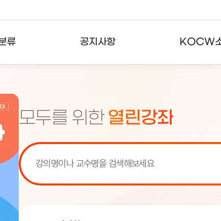
분류
공지사항
KOCW
강의
공지사항
KOCW란
강의
뉴스레터
활용안내
모두를 위한
열린강좌
분야
주요통계현황
발자취
강의
서비스도움말
고객센터
[서비스점검] KOCW 서비스 점
[서비스점검] KOCW 서비스 점