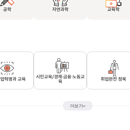
공학
자연과학
교육학
시민교육/경제·금융·노동교
업혁명과 교육
취업완전 정복
육
더보기
어&해외특강
K-MOOC 강의