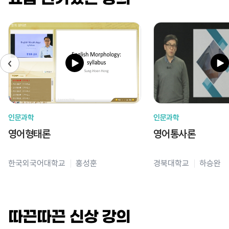
인문과학
인문과학
영어형태론
영어통사론
한국외국어대학교
홍성훈
경북대학교
하승완
따끈따끈 신상 강의