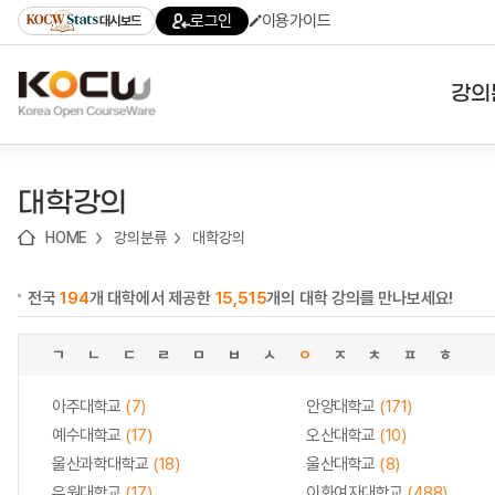
로
로
로
바
로그인
이용가이드
대시보드
가
가
가
로
기
기
기
가
(skip
기
to
강의
content)
대학
대학강의
기관
HOME
강의분류
대학강의
전공
전국
194
개 대학에서 제공한
15,515
개의 대학 강의를 만나보세요!
테마
ㄱ
ㄴ
ㄷ
ㄹ
ㅁ
ㅂ
ㅅ
ㅇ
ㅈ
ㅊ
ㅍ
ㅎ
아주대학교
(7)
안양대학교
(171)
예수대학교
(17)
오산대학교
(10)
울산과학대학교
(18)
울산대학교
(8)
유원대학교
(17)
이화여자대학교
(488)