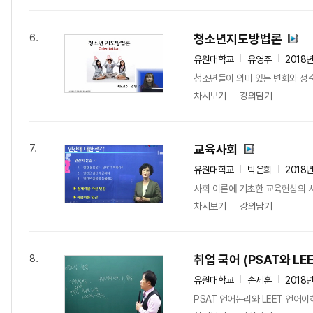
청소년지도방법론
6.
유원대학교
유영주
2018
청소년들이 의미 있는 변화와 성숙
차시보기
강의담기
교육사회
7.
유원대학교
박은희
2018
사회 이론에 기초한 교육현상의 
차시보기
강의담기
취업 국어 (PSAT와 LEE
8.
유원대학교
손세훈
2018
PSAT 언어논리와 LEET 언어