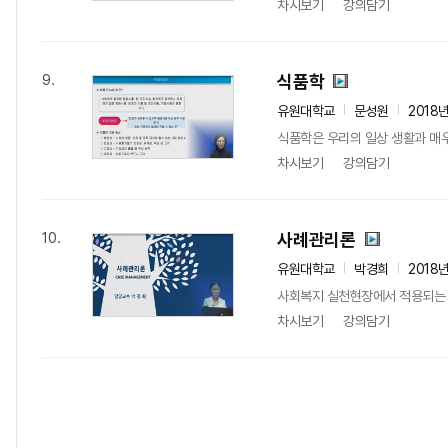
차시보기
강의담기
식품학
9.
유원대학교
문성원
2018
식품학은 우리의 일상 생활과 매
차시보기
강의담기
사례관리론
10.
유원대학교
박경희
2018
사회복지 실천현장에서 적용되는 사
차시보기
강의담기