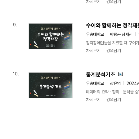
차시보기
강의담기
수어와 함께하는 청각재
9.
우송대학교
탁평곤,장재진
청각장애인들을 치료할 때 구어가
차시보기
강의담기
통계분석기초
10.
우송대학교
장은영
2024
데이터의 요약ㆍ정리ㆍ분석을 중점
차시보기
강의담기