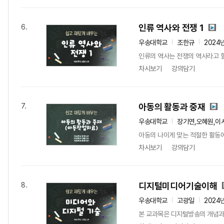
인류 역사와 전쟁 1
6.
우송대학교
조한규
2024
인류의 역사는 전쟁의 역사라고 할
차시보기
강의담기
아동의 활동과 중재
7.
우송대학교
장기연,오혜원,이
아동의 나이게 맞는 적절한 활동에
차시보기
강의담기
디지털미디어기술이해
8.
우송대학교
고광일
2024
본 교과목은 디지털방송의 개념과 