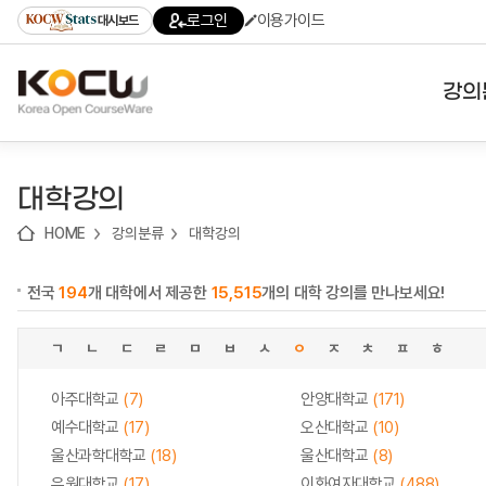
로
로
로
바
로그인
이용가이드
대시보드
가
가
가
로
기
기
기
가
(skip
기
to
강의
content)
대학
대학강의
기관
HOME
강의분류
대학강의
전공
전국
194
개 대학에서 제공한
15,515
개의 대학 강의를 만나보세요!
테마
ㄱ
ㄴ
ㄷ
ㄹ
ㅁ
ㅂ
ㅅ
ㅇ
ㅈ
ㅊ
ㅍ
ㅎ
아주대학교
(7)
안양대학교
(171)
예수대학교
(17)
오산대학교
(10)
울산과학대학교
(18)
울산대학교
(8)
유원대학교
(17)
이화여자대학교
(488)