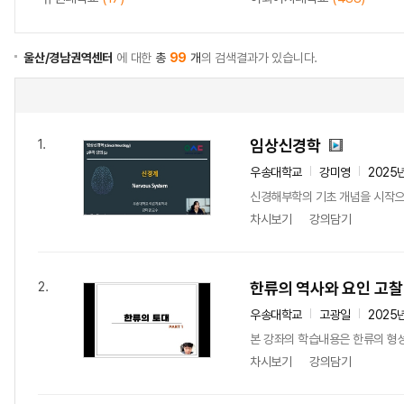
울산/경남권역센터
에 대한
총
99
개
의 검색결과가 있습니다.
임상신경학
1.
우송대학교
강미영
2025
신경해부학의 기초 개념을 시작으로
차시보기
강의담기
한류의 역사와 요인 고찰
2.
우송대학교
고광일
2025
본 강좌의 학습내용은 한류의 형성
차시보기
강의담기