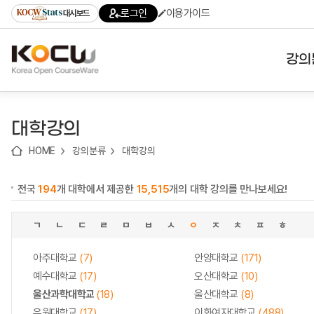
로
로
로
바
로그인
이용가이드
대시보드
가
가
가
로
기
기
기
가
(skip
기
to
강의
content)
대학
대학강의
기관
HOME
강의분류
대학강의
전공
전국
194
개 대학에서 제공한
15,515
개의 대학 강의를 만나보세요!
테마
ㄱ
ㄴ
ㄷ
ㄹ
ㅁ
ㅂ
ㅅ
ㅇ
ㅈ
ㅊ
ㅍ
ㅎ
아주대학교
(7)
안양대학교
(171)
예수대학교
(17)
오산대학교
(10)
울산과학대학교
(18)
울산대학교
(8)
유원대학교
(17)
이화여자대학교
(488)