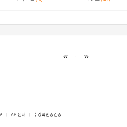
1
고
API센터
수강확인증검증