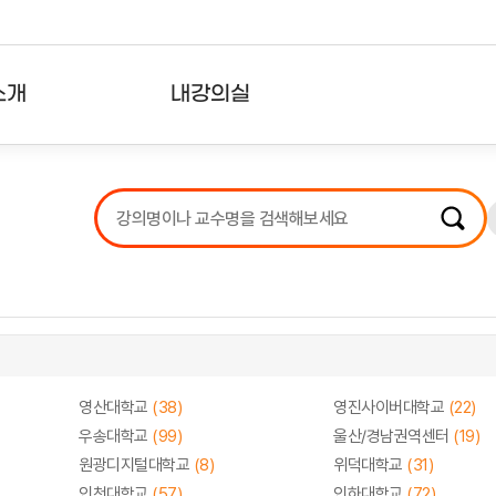
소개
내강의실
?
강의리스트
수강확인증강의
사용자의견
내강의클립
영산대학교
(38)
영진사이버대학교
(22)
우송대학교
(99)
울산/경남권역센터
(19)
원광디지털대학교
(8)
위덕대학교
(31)
인천대학교
(57)
인하대학교
(72)