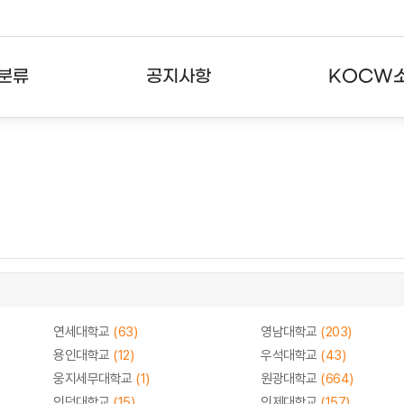
분류
공지사항
KOCW
강의
공지사항
KOCW란
강의
뉴스레터
활용안내
분야
주요통계현황
발자취
강의
서비스도움말
고객센터
연세대학교
(63)
영남대학교
(203)
용인대학교
(12)
우석대학교
(43)
웅지세무대학교
(1)
원광대학교
(664)
인덕대학교
(15)
인제대학교
(157)