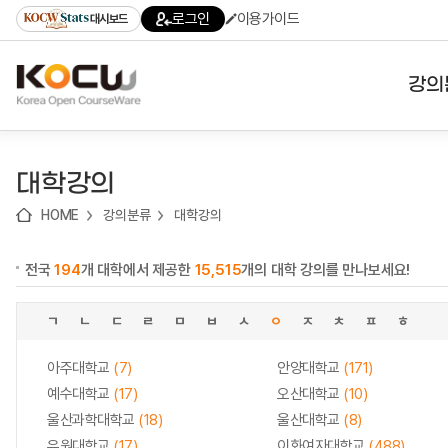
로
로
로
바
로그인
이용가이드
대시보드
가
가
가
로
기
기
기
가
(skip
기
to
강의
content)
대학
대학강의
기관
HOME
강의분류
대학강의
전공
전국
194
개 대학에서 제공한
15,515
개의 대학 강의를 만나보세요!
테마
ㄱ
ㄴ
ㄷ
ㄹ
ㅁ
ㅂ
ㅅ
ㅇ
ㅈ
ㅊ
ㅍ
ㅎ
아주대학교
(7)
안양대학교
(171)
예수대학교
(17)
오산대학교
(10)
울산과학대학교
(18)
울산대학교
(8)
유원대학교
(17)
이화여자대학교
(488)