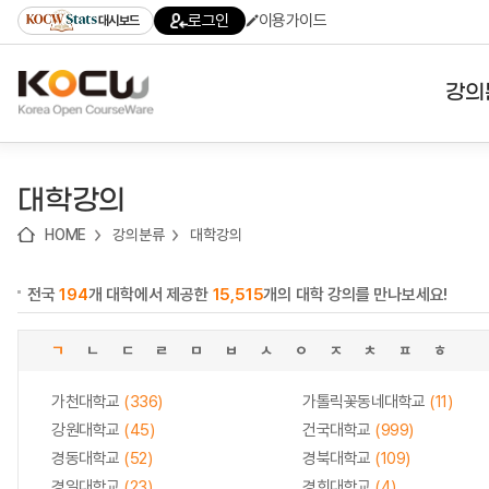
로
로
로
바
로그인
이용가이드
대시보드
가
가
가
로
기
기
기
가
(skip
기
to
강의
content)
대학
대학강의
기관
HOME
강의분류
대학강의
전공
전국
194
개 대학에서 제공한
15,515
개의 대학 강의를 만나보세요!
테마
ㄱ
ㄴ
ㄷ
ㄹ
ㅁ
ㅂ
ㅅ
ㅇ
ㅈ
ㅊ
ㅍ
ㅎ
가천대학교
(336)
가톨릭꽃동네대학교
(11)
강원대학교
(45)
건국대학교
(999)
경동대학교
(52)
경북대학교
(109)
경일대학교
(23)
경희대학교
(4)