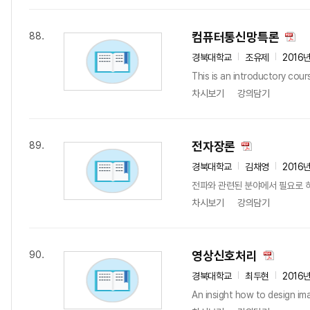
컴퓨터통신망특론
88.
경북대학교
조유제
2016
This is an introductory cou
차시보기
강의담기
전자장론
89.
경북대학교
김채영
2016
전파와 관련된 분야에서 필요로 하
차시보기
강의담기
영상신호처리
90.
경북대학교
최두현
2016
An insight how to design im