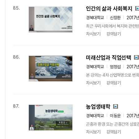
인간의 삶과 사회복지
85.
경북대학교
신창환
2017
최근 우리사회에서 복지와 관련된 
차시보기
강의담기
미래산업과 직업선택
86.
경북대학교
엄정섭
2017
본 강의는 4차 산업혁명으로 변
차시보기
강의담기
농업생태학
87.
경북대학교
이동운
2017
곤충과 환경 또는 곤충간의 상호관
차시보기
강의담기