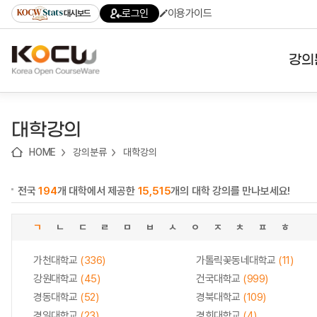
로
로
로
바
로그인
이용가이드
대시보드
가
가
가
로
기
기
기
가
(skip
기
to
강의
content)
대학
대학강의
기관
HOME
강의분류
대학강의
전공
전국
194
개 대학에서 제공한
15,515
개의 대학 강의를 만나보세요!
테마
ㄱ
ㄴ
ㄷ
ㄹ
ㅁ
ㅂ
ㅅ
ㅇ
ㅈ
ㅊ
ㅍ
ㅎ
가천대학교
(336)
가톨릭꽃동네대학교
(11)
강원대학교
(45)
건국대학교
(999)
경동대학교
(52)
경북대학교
(109)
경일대학교
(23)
경희대학교
(4)