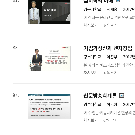
심리학의 이해
82.
경북대학교
허재홍
2017
이 강좌는 온라인을 기반으로 교양
차시보기
강의담기
기업가정신과 벤처창업
83.
경북대학교
이장우
2017
본 강의는 비즈니스 창업에 관한 전
차시보기
강의담기
신문방송학개론
84.
경북대학교
이강형
2017
이 수업은 커뮤니케이션 현상의 본
차시보기
강의담기