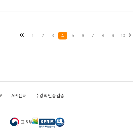
1
2
3
4
5
6
7
8
9
10
고
API센터
수강확인증검증