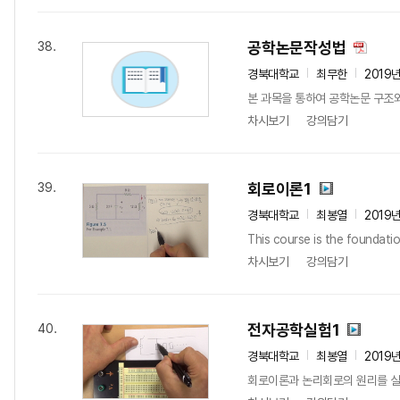
공학논문작성법
38.
경북대학교
최무한
2019
본 과목을 통하여 공학논문 구조와
차시보기
강의담기
회로이론1
39.
경북대학교
최봉열
2019
This course is the foundation
차시보기
강의담기
전자공학실험1
40.
경북대학교
최봉열
2019
회로이론과 논리회로의 원리를 실험