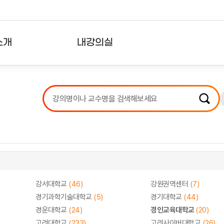
소개
내강의실
?
강의리스트
수강확인증강의
사용자의견
내강의클립
강서대학교
(46)
강원권역센터
(7)
경기과학기술대학교
(5)
경기대학교
(44)
경운대학교
(24)
경인교육대학교
(20)
고려대학교
(233)
고려사이버대학교
(26)