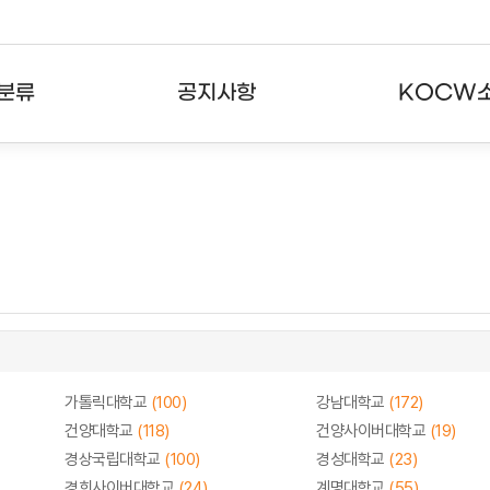
분류
공지사항
KOCW
강의
공지사항
KOCW란
강의
뉴스레터
활용안내
분야
주요통계현황
발자취
강의
서비스도움말
고객센터
가톨릭대학교
(100)
강남대학교
(172)
건양대학교
(118)
건양사이버대학교
(19)
경상국립대학교
(100)
경성대학교
(23)
경희사이버대학교
(24)
계명대학교
(55)