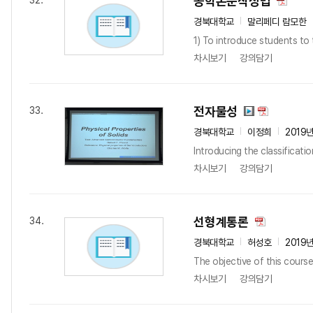
공학논문작성법
32.
경북대학교
말리페디 람모한
1) To introduce students to 
차시보기
강의담기
전자물성
33.
경북대학교
이정희
2019
Introducing the classificati
차시보기
강의담기
선형계통론
34.
경북대학교
허성호
2019
The objective of this course
차시보기
강의담기