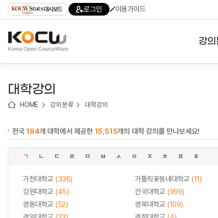
로
로
로
바
로그인
이용가이드
대시보드
가
가
가
로
기
기
기
가
(skip
기
to
강의
content)
대학
대학강의
기관
HOME
강의분류
대학강의
전공
전국
194
개 대학에서 제공한
15,515
개의 대학 강의를 만나보세요!
테마
ㄱ
ㄴ
ㄷ
ㄹ
ㅁ
ㅂ
ㅅ
ㅇ
ㅈ
ㅊ
ㅍ
ㅎ
가천대학교
(336)
가톨릭꽃동네대학교
(11)
강원대학교
(45)
건국대학교
(999)
경동대학교
(52)
경북대학교
(109)
경일대학교
(23)
경희대학교
(4)