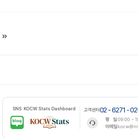
SNS
KOCW Stats Dashboard
02 - 6271 - 0
고객센터
평 일
09:00 ~ 1
이메일
kocw@ris