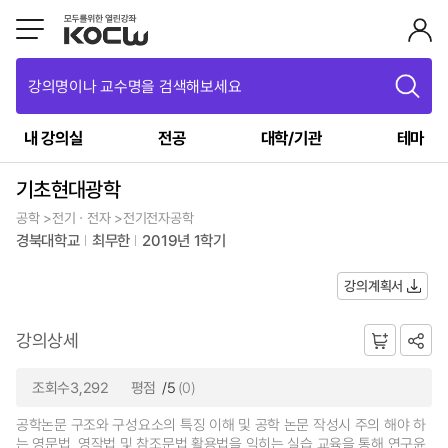
강의명이나 교수명을 검색해보세요
내 강의실
전공
대학/기관
테마
기초현대광학
공학 >전기ㆍ전자 >전기전자공학
경북대학교
최무한
2019년 1학기
강의계획서
강의상세
조회수3,292
평점
/5
(0)
공학논문 구조와 구성요소의 특징 이해 및 공학 논문 작성시 주의 해야 하
는 영문법, 영작법 및 참조문법 활용법을 익히는 실습 교육을 통해 연구윤