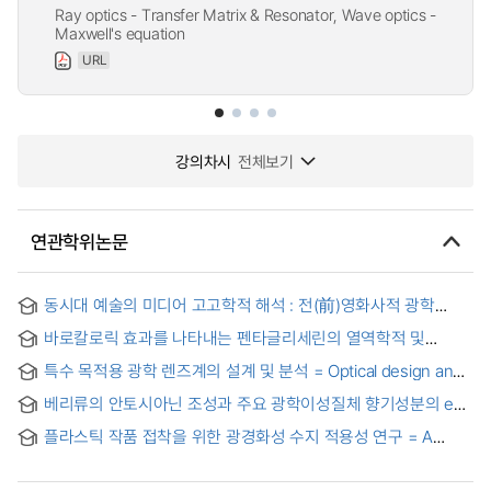
Ray optics - Transfer Matrix & Resonator, Wave optics -
Maxwell's equation
URL
강의차시
전체보기
연관학위논문
동시대 예술의 미디어 고고학적 해석 : 전(前)영화사적 광학
장치를 중심으로
바로칼로릭 효과를 나타내는 펜타글리세린의 열역학적 및
분광학적 분석=
특수 목적용 광학 렌즈계의 설계 및 분석 = Optical design and
analysis for special applications
베리류의 안토시아닌 조성과 주요 광학이성질체 향기성분의 ee-
value에 관한 연구 = Studies on the Anthocyanins
플라스틱 작품 접착을 위한 광경화성 수지 적용성 연구 = A
Composition and Enantiomeric Excess of Chiral Volatile
Study on the Applicability of UV-Curable Resins for the
Flavor Compounds of Berry Species
Adhesion of Contemporary Plastic Artworks