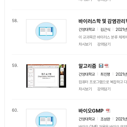
바이러스학 및 감염관리
58.
건양대학교
김근식
2021
이 교과목은 바이러스 분류 체계에
차시보기
강의담기
알고리즘
59.
건양대학교
최진명
2021
컴퓨터 프로그램으로 복잡하고 다
차시보기
강의담기
바이오GMP
60.
건양대학교
조성완
2021
바이오 GMP 과목은 바이오 의