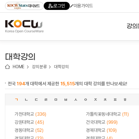
로
로
로
바
로그인
이용가이드
대시보드
가
가
가
로
기
기
기
가
(skip
기
to
강의
content)
대학
대학강의
기관
HOME
강의분류
대학강의
전공
전국
194
개 대학에서 제공한
15,515
개의 대학 강의를 만나보세요!
테마
ㄱ
ㄴ
ㄷ
ㄹ
ㅁ
ㅂ
ㅅ
ㅇ
ㅈ
ㅊ
ㅍ
ㅎ
가천대학교
(336)
가톨릭꽃동네대학교
(11)
강원대학교
(45)
건국대학교
(999)
경동대학교
(52)
경북대학교
(109)
경일대학교
(23)
경희대학교
(4)