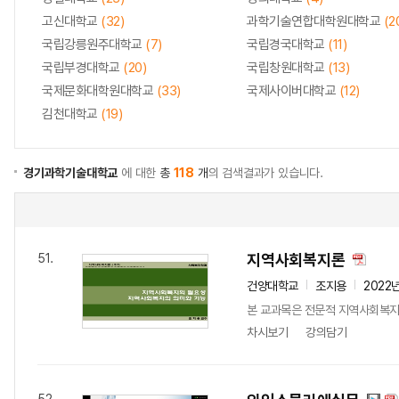
고신대학교
(32)
과학기술연합대학원대학교
(2
국립강릉원주대학교
(7)
국립경국대학교
(11)
국립부경대학교
(20)
국립창원대학교
(13)
국제문화대학원대학교
(33)
국제사이버대학교
(12)
김천대학교
(19)
경기과학기술대학교
에 대한
총
118
개
의 검색결과가 있습니다.
지역사회복지론
51.
건양대학교
조지용
2022
본 교과목은 전문적 지역사회복지
차시보기
강의담기