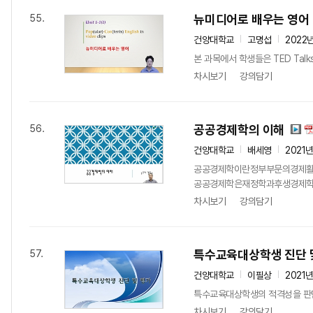
뉴미디어로 배우는 영어
55.
건양대학교
고명섭
2022
본 과목에서 학생들은 TED Tal
차시보기
강의담기
공공경제학의 이해
56.
건양대학교
배세영
2021
공공경제학이란정부부문의경제활
공공경제학은재정학과후생경제학이
차시보기
강의담기
특수교육대상학생 진단 
57.
건양대학교
이필상
2021
특수교육대상학생의 적격성을 판단하
차시보기
강의담기