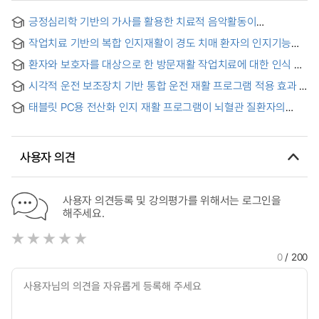
긍정심리학 기반의 가사를 활용한 치료적 음악활동이
정신재활시설 이용자의 회복태도와 정신건강자신감에 미치는
작업치료 기반의 복합 인지재활이 경도 치매 환자의 인지기능과
영향 = The Effects of Therapeutic Music Activities Using
삶의 질에 미치는 영향 = (The) Effect on Occupational
Lyrics Based on Positive Psychology on the Recovery
환자와 보호자를 대상으로 한 방문재활 작업치료에 대한 인식 및
Therapy Based Multimodal Cognitive Rehabilitation on
Attitude and Mental Health Confidence of Users of Mental
요구도 조사
Cognitive Function and Quality of Life in Elderly People
Rehabilitation Facilities
시각적 운전 보조장치 기반 통합 운전 재활 프로그램 적용 효과
with Mild Dementia
태블릿 PC용 전산화 인지 재활 프로그램이 뇌혈관 질환자의
인지수준과 시지각에 미치는 영향 = The Effect of
Computerized Cognitive Rehabilitation Program for Tablets
on Cognitive Level and Visual Perception in
사용자 의견
Cerebrovascular disease
사용자 의견등록 및 강의평가를 위해서는 로그인을
해주세요.
0
/ 200