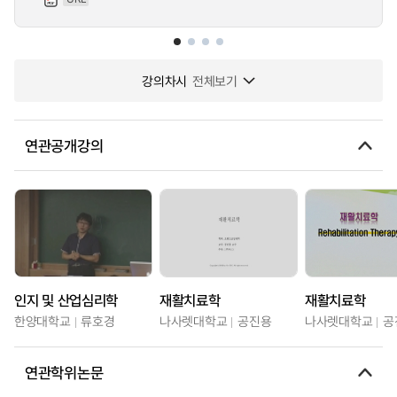
강의차시
전체보기
연관공개강의
인지 및 산업심리학
재활치료학
재활치료학
한양대학교
류호경
나사렛대학교
공진용
나사렛대학교
공
연관학위논문