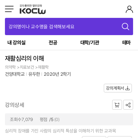
강의명이나 교수명을 검색해보세요
내 강의실
전공
대학/기관
테마
재활심리의 이해
의약학 >치료보건 >재활학
건양대학교
유두한
2020년 2학기
강의계획서
강의상세
조회수7,079
평점
/5
(0)
심리적 장애를 가진 사람의 심리적 특성을 이해하기 위한 교과목