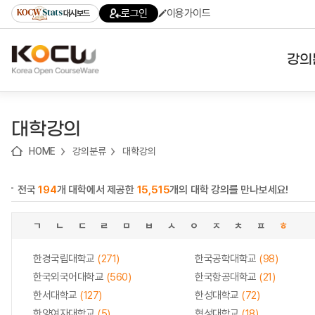
로
로
로
바
로그인
이용가이드
대시보드
가
가
가
로
기
기
기
가
(skip
기
to
강의
content)
대학
대학강의
기관
HOME
강의분류
대학강의
전공
전국
194
개 대학에서 제공한
15,515
개의 대학 강의를 만나보세요!
테마
ㄱ
ㄴ
ㄷ
ㄹ
ㅁ
ㅂ
ㅅ
ㅇ
ㅈ
ㅊ
ㅍ
ㅎ
한경국립대학교
(271)
한국공학대학교
(98)
한국외국어대학교
(560)
한국항공대학교
(21)
한서대학교
(127)
한성대학교
(72)
한양여자대학교
(5)
협성대학교
(18)