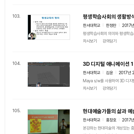
평생학습사회의 생활방
103.
한서대학교
한정란
2017
평생학습사회의 의미와 평생학습사
차시보기
강의담기
3D 디지털 애니메이션 1
104.
한서대학교
김윤
2017년 
Maya s/w를 사용하여 3D 
차시보기
강의담기
현대예술가들의 삶과 예
105.
한서대학교
홍창호
2017
본강좌는 현대미술의 개성있는 중