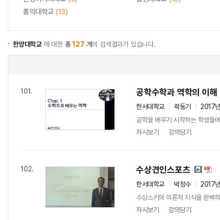
홍익대학교
(13)
한양대학교
에 대한
총
127
개
의 검색결과가 있습니다.
공학수학과 역학의 이해
101.
한서대학교
곽동기
2017
공학을 배우기 시작하는 학생들에
차시보기
강의담기
수상견인스포츠
102.
한서대학교
박정수
2017
수상스키의 이론적 지식을 완벽하
차시보기
강의담기