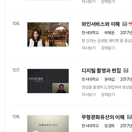
차시보기
강의담기
와인서비스와 이해
106.
한서대학교
박혜윤
2017
본 강의는 글로벌 에티켓 중 중
차시보기
강의담기
디지털 촬영과 편집
107.
한서대학교
윤태섭
2017
영상을 촬영하고,편집하여 영상을
차시보기
강의담기
무형문화유산의 이해
108.
한서대학교
장경희
2017