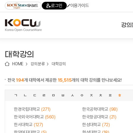
로
로
로
바
로그인
이용가이드
대시보드
가
가
가
로
기
기
기
가
(skip
기
to
강의
content)
대학
대학강의
기관
HOME
강의분류
대학강의
전공
전국
194
개 대학에서 제공한
15,515
개의 대학 강의를 만나보세요!
테마
ㄱ
ㄴ
ㄷ
ㄹ
ㅁ
ㅂ
ㅅ
ㅇ
ㅈ
ㅊ
ㅍ
ㅎ
한경국립대학교
(271)
한국공학대학교
(98)
한국외국어대학교
(560)
한국항공대학교
(21)
한서대학교
(127)
한성대학교
(72)
한양여자대학교
(5)
협성대학교
(18)