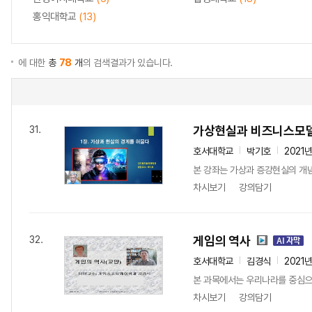
홍익대학교
(13)
에 대한
총
78
개
의 검색결과가 있습니다.
가상현실과 비즈니스모
31.
호서대학교
박기호
2021
본 강좌는 가상과 증강현실의 개념
차시보기
강의담기
게임의 역사
32.
호서대학교
김경식
2021
본 과목에서는 우리나라를 중심으
차시보기
강의담기