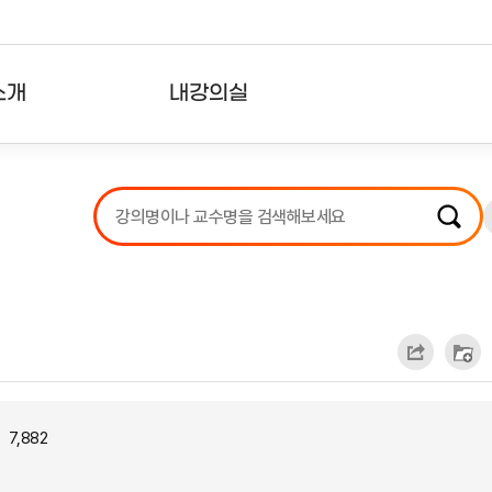
소개
내강의실
?
강의리스트
수강확인증강의
사용자의견
내강의클립
7,882