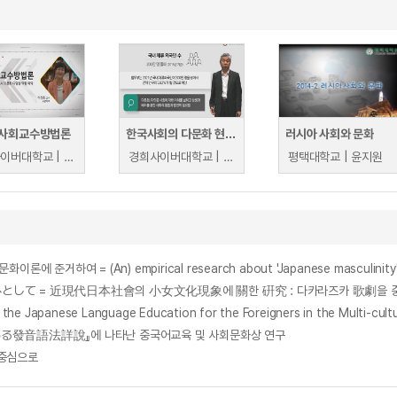
사회교수방법론
한국사회의 다문화 현상 이해
러시아 사회와 문화
경희사이버대학교 | 이성희
경희사이버대학교 | 임정근
평택대학교 | 윤지원
여 = (An) empirical research about 'Japanese masculinity' : on 
て = 近現代日本社會의 小女文化現象에 關한 硏究 : 다카라즈카 歌劇을 
ese Language Education for the Foreigners in the Multi-cultura
かる發音語法詳說』에 나타난 중국어교육 및 사회문화상 연구
 중심으로