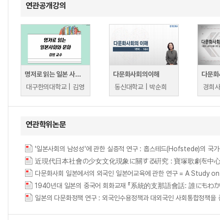
연관공개강의
명저로 읽는 일본 사회와 문화
다문화사회의이해
다문화
대구한의대학교 | 김영
동신대학교 | 박순희
연관학위논문
'일본사회의 남성성'에 관한 실증적 연구 : 홉스테드(Hofstede)의 국가문화이론에 준거하
近現代日本社會の少女文化現象に關する硏究 : 寶塚歌劇を中心とし
다문화사회 일본에서의 외국인 일본어교육에 관한 연구 = A Study on the Japan
1940년대 일본의 중국어 회화교재 『系統的支那語會話: 誰にもわ
일본의 다문화정책 연구 : 외국인수용정책과 대외국인 사회통합정책을