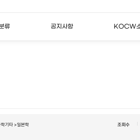
분류
공지사항
KOCW
강의
공지사항
KOCW란
강의
뉴스레터
활용안내
분야
주요통계현황
발자취
강의
서비스도움말
고객센터
과학기타 >일본학
조회수