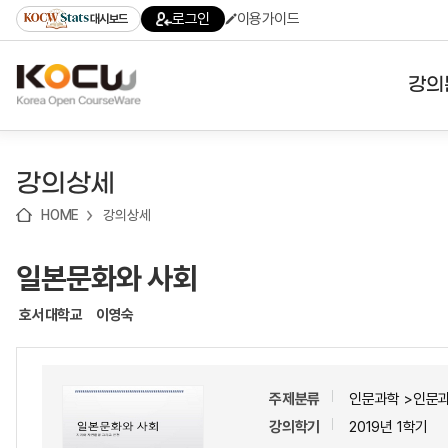
로
로
로
바
로그인
이용가이드
대시보드
가
가
가
로
기
기
기
가
(skip
기
to
강의
content)
대학
강의상세
기관
HOME
강의상세
전공
일본문화와 사회
테마
호서대학교
이영숙
주제분류
인문과학 >인문
강의학기
2019년 1학기