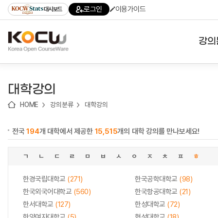
로
로
로
바
로그인
이용가이드
대시보드
가
가
가
로
기
기
기
가
(skip
기
to
강의
content)
대학
대학강의
기관
HOME
강의분류
대학강의
전공
전국
194
개 대학에서 제공한
15,515
개의 대학 강의를 만나보세요!
테마
ㄱ
ㄴ
ㄷ
ㄹ
ㅁ
ㅂ
ㅅ
ㅇ
ㅈ
ㅊ
ㅍ
ㅎ
한경국립대학교
(271)
한국공학대학교
(98)
한국외국어대학교
(560)
한국항공대학교
(21)
한서대학교
(127)
한성대학교
(72)
한양여자대학교
(5)
협성대학교
(18)