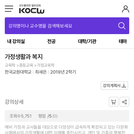
강의명이나 교수명을 검색해보세요
내 강의실
전공
대학/기관
테마
가정생활과 복지
교육학 >중등교육 >가정교육학
한국교원대학교
최새은
2019년 2학기
강의계획서
강의상세
조회수5,751
평점
/5
(0)
예비 가정과 교사들을 대상으로 다양성이 급속하게 확장되고 있는 다문화
사회에서의 가정생활에 대한 이해를 증진시키고, 개인 및 가족의 행복한