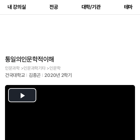
내 강의실
전공
대학/기관
테마
통일의인문학적이해
인문과학 >인문과학기타 >인문학
건국대학교
김종곤
2020년 2학기
Play
Video