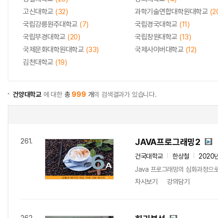
고신대학교
(32)
과학기술연합대학원대학교
(2
국립강릉원주대학교
(7)
국립경국대학교
(11)
국립부경대학교
(20)
국립창원대학교
(13)
국제문화대학원대학교
(33)
국제사이버대학교
(12)
김천대학교
(19)
건양대학교
에 대한
총
999
개
의 검색결과가 있습니다.
JAVA프로그래밍2
261.
건국대학교
한상철
2020
Java 프로그래밍의 심화과정으로 S
차시보기
강의담기