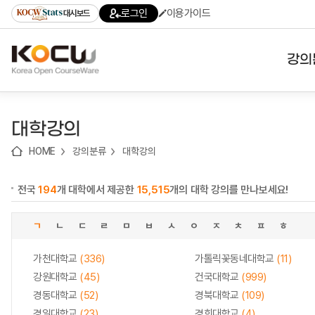
로
로
로
바
로그인
이용가이드
대시보드
가
가
가
로
기
기
기
가
(skip
기
to
강의
content)
대학
대학강의
기관
HOME
강의분류
대학강의
전공
전국
194
개 대학에서 제공한
15,515
개의 대학 강의를 만나보세요!
테마
ㄱ
ㄴ
ㄷ
ㄹ
ㅁ
ㅂ
ㅅ
ㅇ
ㅈ
ㅊ
ㅍ
ㅎ
가천대학교
(336)
가톨릭꽃동네대학교
(11)
강원대학교
(45)
건국대학교
(999)
경동대학교
(52)
경북대학교
(109)
경일대학교
(23)
경희대학교
(4)