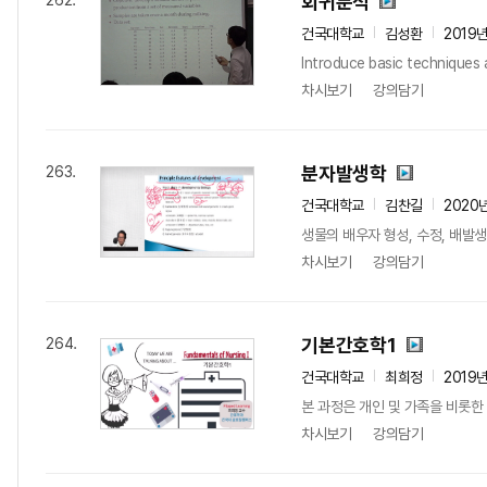
회귀분석
262.
건국대학교
김성환
2019
Introduce basic techniques a
차시보기
강의담기
분자발생학
263.
건국대학교
김찬길
2020
생물의 배우자 형성, 수정, 배
차시보기
강의담기
기본간호학1
264.
건국대학교
최희정
2019
본 과정은 개인 및 가족을 비롯한
차시보기
강의담기