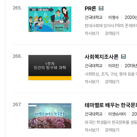
PR론
265.
건국대학교
이향수
2020
현대사회에 있어서 PR의 존재의의
차시보기
강의담기
사회복지조사론
266.
건국대학교
이미진
2019
사회현상, 조직, 구성, 형태 등
차시보기
강의담기
테마별로 배우는 한국문
267.
건국대학교
이앤슈아이
20
외국인 학생들이 한국문화를 생동감 
차시보기
강의담기