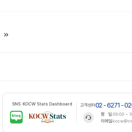
SNS
KOCW Stats Dashboard
02 - 6271 - 0
고객센터
평 일
09:00 ~ 1
이메일
kocw@ris