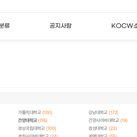
분류
공지사항
KOCW
강의
공지사항
KOCW란
강의
뉴스레터
활용안내
분야
주요통계현황
발자취
강의
서비스도움말
고객센터
가톨릭대학교
(100)
강남대학교
(172)
건양대학교
(118)
건양사이버대학교
(19)
경상국립대학교
(100)
경성대학교
(23)
경희사이버대학교
(24)
계명대학교
(55)