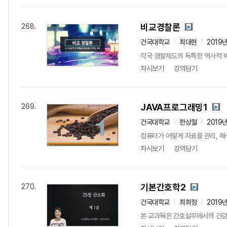
비교경찰론
268.
건국대학교
최대현
2019
각국 경찰제도의 독특한 역사적 배
차시보기
강의담기
JAVA프로그래밍1
269.
건국대학교
한상철
2019
컴퓨터가 어떻게 자료를 관리, 해
차시보기
강의담기
기본간호학2
270.
건국대학교
최희정
2019
본 교과목은 간호실무에서의 건강과