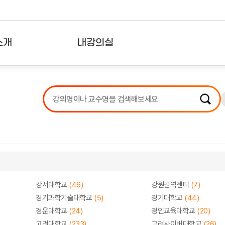
소개
내강의실
?
강의리스트
수강확인증강의
사용자의견
내강의클립
강서대학교
(46)
강원권역센터
(7)
경기과학기술대학교
(5)
경기대학교
(44)
경운대학교
(24)
경인교육대학교
(20)
고려대학교
(233)
고려사이버대학교
(26)