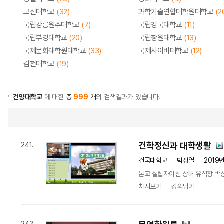
고신대학교
(32)
과학기술연합대학원대학교
(2
국립강릉원주대학교
(7)
국립경국대학교
(11)
국립부경대학교
(20)
국립창원대학교
(13)
국제문화대학원대학교
(33)
국제사이버대학교
(12)
김천대학교
(19)
건양대학교
에 대한
총
999
개
의 검색결과가 있습니다.
건학정신과 대학생활
241.
건국대학교
박성열
2019
본교 설립자이신 상허 유석창 박상
차시보기
강의담기