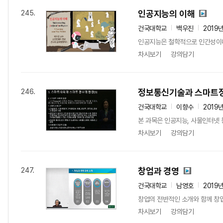
인공지능의 이해
245.
건국대학교
백우진
2019
인공지능은 철학적으로 인간성이나 
차시보기
강의담기
정보통신기술과 스마트
246.
건국대학교
이향수
2019
본 과목은 인공지능, 사물인터넷 
차시보기
강의담기
창업과 경영
247.
건국대학교
남영호
2019
창업의 전반적인 소개와 함께 창업
차시보기
강의담기