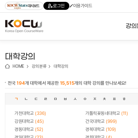
로
로
로
바
로그인
이용가이드
대시보드
가
가
가
로
기
기
기
가
(skip
기
to
강의
content)
대학
대학강의
기관
HOME
강의분류
대학강의
전공
전국
194
개 대학에서 제공한
15,515
개의 대학 강의를 만나보세요!
테마
ㄱ
ㄴ
ㄷ
ㄹ
ㅁ
ㅂ
ㅅ
ㅇ
ㅈ
ㅊ
ㅍ
ㅎ
가천대학교
(336)
가톨릭꽃동네대학교
(11)
강원대학교
(45)
건국대학교
(999)
경동대학교
(52)
경북대학교
(109)
경일대학교
(23)
경희대학교
(4)