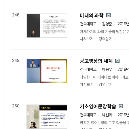
미래의 과학
248.
건국대학교
김영준
2019
현재까지의 과학 기술의 발전은 개
차시보기
강의담기
광고영상의 세계
249.
건국대학교
이용우
2019
다양한 크리에이티브 아이디어로 
차시보기
강의담기
기초영어문장학습
250.
건국대학교
박선화
2019
명확한 영어문장의 구조 학습을 통