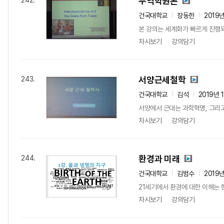
무역학원론
242.
건국대학교
장동한
2019
본 강의는 세계화가 빠르게 진행
차시보기
강의담기
서양근세철학
243.
건국대학교
김석
2019년 
서양에서 근대는 과학혁명, 그리고
차시보기
강의담기
환경과 미래
244.
건국대학교
김범수
2019
21세기에서 환경에 대한 이해는 
차시보기
강의담기