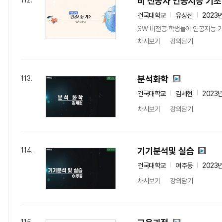
비 전공자 인공지능 기초
112.
건국대학교
유상선
2023
SW 비전공 학생들이 인공지능 기
차시보기
강의담기
분석화학
113.
건국대학교
김세현
2023
차시보기
강의담기
기기분석및 실습
114.
건국대학교
여주동
2023
차시보기
강의담기