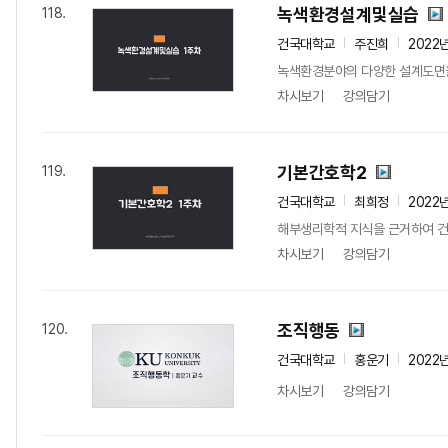
녹색환경설계및실습
118.
건국대학교
주진희
2022
녹색환경분야의 다양한 설계도면을
차시보기
강의담기
기본간호학2
119.
건국대학교
최희정
2022
해부생리학적 지식을 근거하여 건
차시보기
강의담기
조직행동
120.
건국대학교
홍운기
2022
차시보기
강의담기