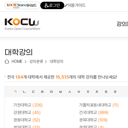
로
로
로
바
로그인
이용가이드
대시보드
가
가
가
로
기
기
기
가
(skip
기
to
강의
content)
대학
대학강의
기관
HOME
강의분류
대학강의
전공
전국
194
개 대학에서 제공한
15,515
개의 대학 강의를 만나보세요!
테마
ㄱ
ㄴ
ㄷ
ㄹ
ㅁ
ㅂ
ㅅ
ㅇ
ㅈ
ㅊ
ㅍ
ㅎ
가천대학교
(336)
가톨릭꽃동네대학교
(11)
강원대학교
(45)
건국대학교
(999)
경동대학교
(52)
경북대학교
(109)
경일대학교
(23)
경희대학교
(4)