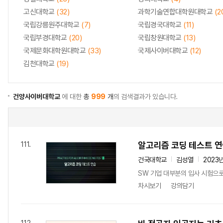
고신대학교
(32)
과학기술연합대학원대학교
(2
국립강릉원주대학교
(7)
국립경국대학교
(11)
국립부경대학교
(20)
국립창원대학교
(13)
국제문화대학원대학교
(33)
국제사이버대학교
(12)
김천대학교
(19)
건양사이버대학교
에 대한
총
999
개
의 검색결과가 있습니다.
알고리즘 코딩 테스트 
111.
건국대학교
김성열
2023
SW 기업 대부분의 입사 시험으
차시보기
강의담기