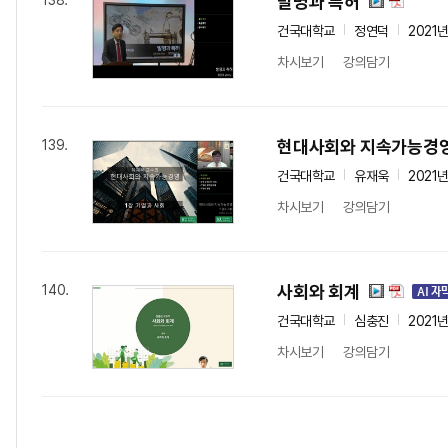
발명과 특허
138.
건국대학교
정연덕
2021
차시보기
강의담기
현대사회와 지속가능경
139.
건국대학교
유재욱
2021
차시보기
강의담기
사회와 회계
140.
건국대학교
심충진
2021
차시보기
강의담기