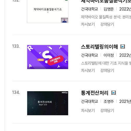
제약바이오품질분석기
132.
건국대학교
김영준
2022
제약바이오 물질특성 분석: 분리분석
차시보기
강의담기
스토리텔링의이해
133.
건국대학교
이미정
2022
스토리텔링에 대한 기초 지식을 
차시보기
강의담기
통계전산처리
134.
건국대학교
조영주
2021
차시보기
강의담기