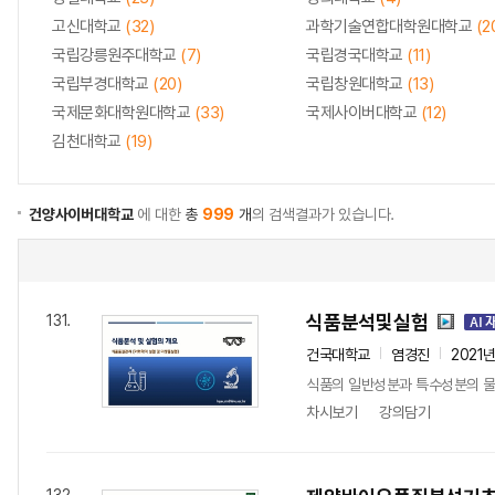
고신대학교
(32)
과학기술연합대학원대학교
(2
국립강릉원주대학교
(7)
국립경국대학교
(11)
국립부경대학교
(20)
국립창원대학교
(13)
국제문화대학원대학교
(33)
국제사이버대학교
(12)
김천대학교
(19)
건양사이버대학교
에 대한
총
999
개
의 검색결과가 있습니다.
식품분석및실험
131.
건국대학교
염경진
2021
식품의 일반성분과 특수성분의 물
차시보기
강의담기