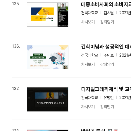
대중소비사회와 소비자
135.
건국대학교
김시월
2021
차시보기
강의담기
건학이념과 성공적인 대
136.
건국대학교
주민호
2021
차시보기
강의담기
디지털그래픽제작 및 교
137.
건국대학교
유병민
2021
차시보기
강의담기