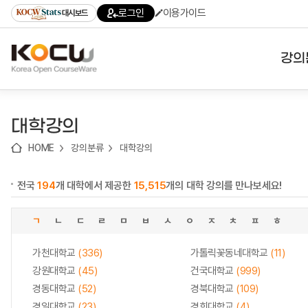
로
로
로
바
로그인
이용가이드
대시보드
가
가
가
로
기
기
기
가
(skip
기
to
강의
content)
대학
대학강의
기관
HOME
강의분류
대학강의
전공
전국
194
개 대학에서 제공한
15,515
개의 대학 강의를 만나보세요!
테마
ㄱ
ㄴ
ㄷ
ㄹ
ㅁ
ㅂ
ㅅ
ㅇ
ㅈ
ㅊ
ㅍ
ㅎ
가천대학교
(336)
가톨릭꽃동네대학교
(11)
강원대학교
(45)
건국대학교
(999)
경동대학교
(52)
경북대학교
(109)
경일대학교
(23)
경희대학교
(4)