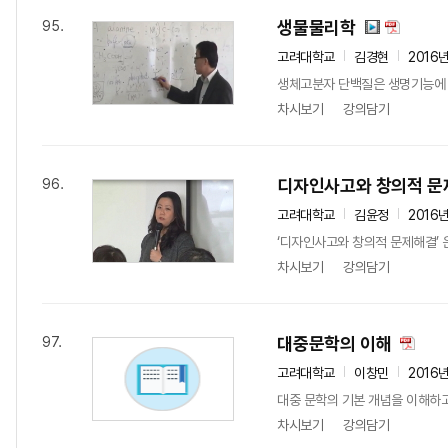
생물물리학
95.
고려대학교
김경현
2016
생체고분자 단백질은 생명기능에 
차시보기
강의담기
디자인사고와 창의적 문
96.
고려대학교
김윤정
2016
‘디자인사고와 창의적 문제해결’ 
차시보기
강의담기
대중문학의 이해
97.
고려대학교
이창민
2016
대중 문학의 기본 개념을 이해하고
차시보기
강의담기