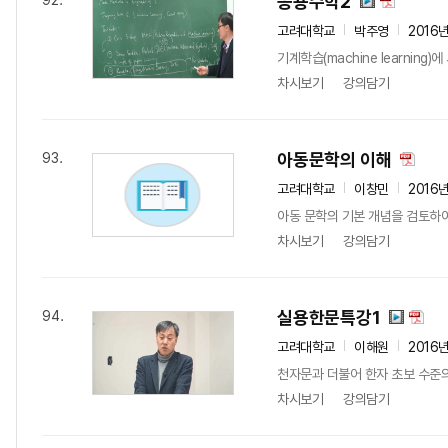
응용수학2
92.
고려대학교
박주영
2016
기계학습(machine learnin
차시보기
강의담기
아동문학의 이해
93.
고려대학교
이창민
2016
아동 문학의 기본 개념을 검토하여
차시보기
강의담기
실용한문특강1
94.
고려대학교
이해원
2016
천자문과 더불어 한자 초보 수준의
차시보기
강의담기