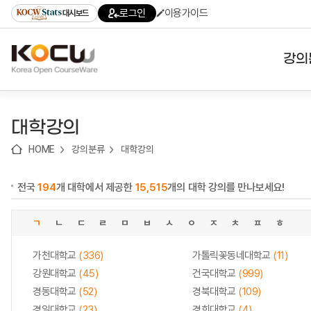
로
로
로
바
로그인
이용가이드
대시보드
가
가
가
로
기
기
기
가
(skip
기
to
강의
content)
대학
대학강의
기관
HOME
강의분류
대학강의
전공
전국
194
개 대학에서 제공한
15,515
개의 대학 강의를 만나보세요!
테마
ㄱ
ㄴ
ㄷ
ㄹ
ㅁ
ㅂ
ㅅ
ㅇ
ㅈ
ㅊ
ㅍ
ㅎ
가천대학교
(336)
가톨릭꽃동네대학교
(11)
강원대학교
(45)
건국대학교
(999)
경동대학교
(52)
경북대학교
(109)
경일대학교
(23)
경희대학교
(4)