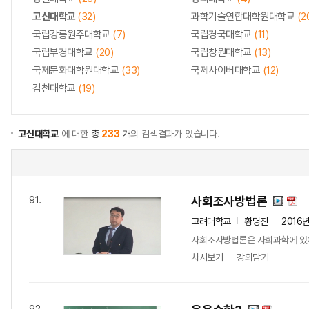
고신대학교
(32)
과학기술연합대학원대학교
(2
국립강릉원주대학교
(7)
국립경국대학교
(11)
국립부경대학교
(20)
국립창원대학교
(13)
국제문화대학원대학교
(33)
국제사이버대학교
(12)
김천대학교
(19)
고신대학교
에 대한
총
233
개
의 검색결과가 있습니다.
사회조사방법론
91.
고려대학교
황명진
2016
사회조사방법론은 사회과학에 있어서
차시보기
강의담기