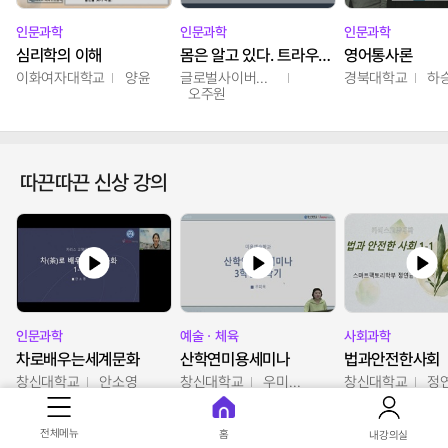
인문과학
인문과학
인문과학
심리학의 이해
몸은 알고 있다. 트라우마의 흔적
영어통사론
이화여자대학교
양윤
글로벌사이버대학교
경북대학교
하
오주원
따끈따끈 신상 강의
인문과학
예술ㆍ체육
사회과학
차로배우는세계문화
산학연미용세미나
법과안전한사회
창신대학교
안소영
창신대학교
우미옥,오윤경,박선이
창신대학교
정
전체메뉴
홈
내강의실