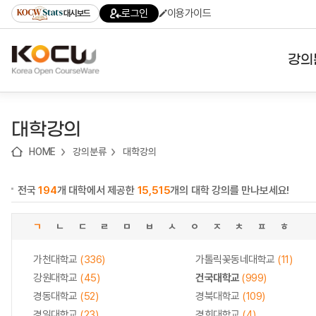
로
로
로
바
로그인
이용가이드
대시보드
가
가
가
로
기
기
기
가
(skip
기
to
강의
content)
대학
대학강의
기관
HOME
강의분류
대학강의
전공
전국
194
개 대학에서 제공한
15,515
개의 대학 강의를 만나보세요!
테마
ㄱ
ㄴ
ㄷ
ㄹ
ㅁ
ㅂ
ㅅ
ㅇ
ㅈ
ㅊ
ㅍ
ㅎ
가천대학교
(336)
가톨릭꽃동네대학교
(11)
강원대학교
(45)
건국대학교
(999)
경동대학교
(52)
경북대학교
(109)
경일대학교
(23)
경희대학교
(4)