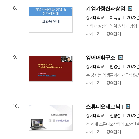
기업가정신과창업
8.
강서대학교
이득규
2023
기업가 정신의 핵심 원칙과 창업 
차시보기
강의담기
영어어휘구조
9.
강서대학교
안영란
2023
본 강좌는 학생들에게 가급적 많은
차시보기
강의담기
스튜디오테크닉1
10.
강서대학교
신창섭
2023
전 세계 스튜디오산업의 표준인 AVID
차시보기
강의담기