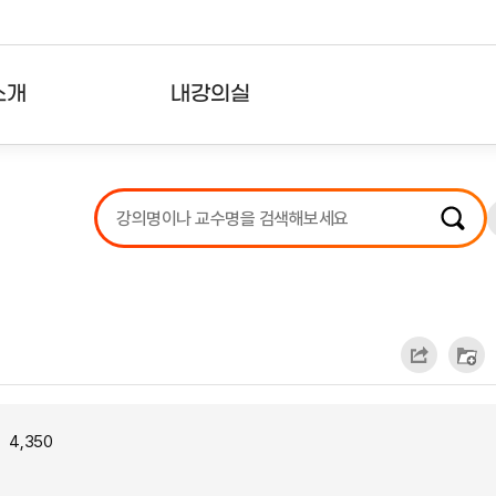
소개
내강의실
?
강의리스트
수강확인증강의
사용자의견
내강의클립
4,350