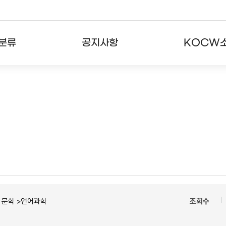
분류
공지사항
KOCW
강의
공지사항
KOCW란
강의
뉴스레터
활용안내
분야
주요통계현황
발자취
강의
서비스도움말
고객센터
ㆍ문학 >언어과학
조회수