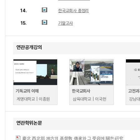
14.
한국교회사 총정리
15.
기말고사
연관공개강의
기독교의 이해
한국교회사
고전과
계명대학교 | 이종원
삼육대학교 | 이국헌
강남대
연관학위논문
慶北 西北部 地方의 基督敎 傳來와 그 受容에 關한 硏究