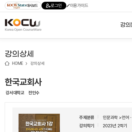
로
로
로
바
로그인
이용가이드
대시보드
가
가
가
로
기
기
기
가
(skip
기
to
강의
content)
대학
강의상세
기관
HOME
강의상세
전공
한국교회사
테마
강서대학교
전인수
주제분류
인문과학 >언어
강의학기
2023년 2학기