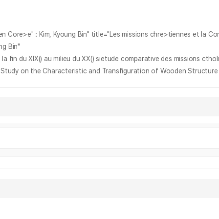
Core>e" : Kim, Kyoung Bin" title="Les missions chre>tiennes et la Core>e
ng Bin"
a fin du XIX() au milieu du XX() sie
tude comparative des missions cthol
 Characteristic and Transfiguration of Wooden Structure for Tra