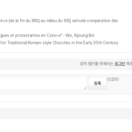
 (de la fin du XIX() au milieu du XX() sie
tude comparative des
igues et protestantes en Core>e" : Kim, Kyoung Bin
ditional Korean-style Churches in the Early 20th Century
강의 평가를 위해서는
로그인
해주
0
/200