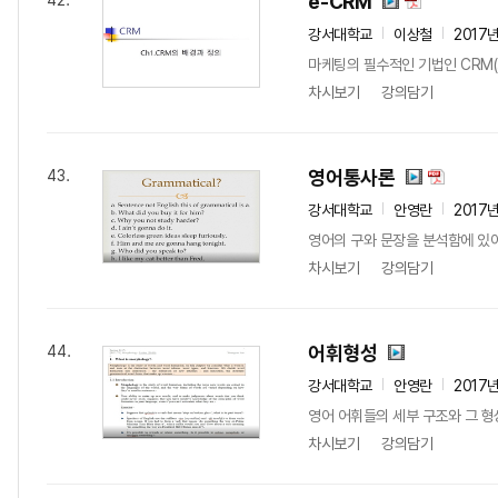
e-CRM
42.
강서대학교
이상철
2017
마케팅의 필수적인 기법인 CRM(
차시보기
강의담기
영어통사론
43.
강서대학교
안영란
2017
영어의 구와 문장을 분석함에 있어
차시보기
강의담기
어휘형성
44.
강서대학교
안영란
2017
영어 어휘들의 세부 구조와 그 형
차시보기
강의담기