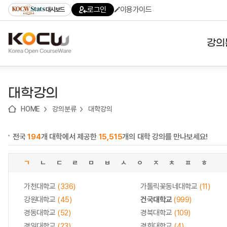
로
로
로
바
로그인
이용가이드
대시보드
가
가
가
로
기
기
기
가
(skip
기
to
강의
content)
대학
대학강의
기관
HOME
강의분류
대학강의
전공
전국
194
개 대학에서 제공한
15,515
개의 대학 강의를 만나보세요!
테마
ㄱ
ㄴ
ㄷ
ㄹ
ㅁ
ㅂ
ㅅ
ㅇ
ㅈ
ㅊ
ㅍ
ㅎ
가천대학교
(336)
가톨릭꽃동네대학교
(11)
강원대학교
(45)
건국대학교
(999)
경동대학교
(52)
경북대학교
(109)
경일대학교
(23)
경희대학교
(4)