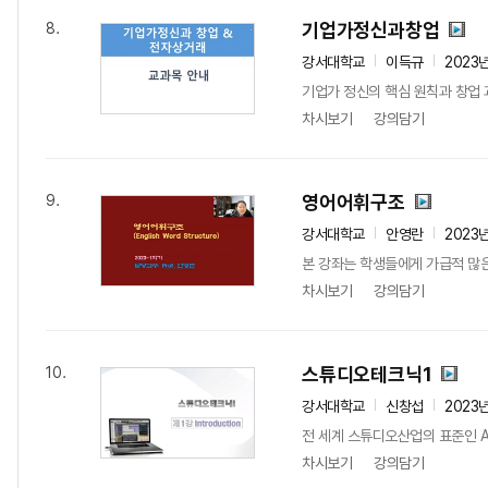
기업가정신과창업
8.
강서대학교
이득규
2023
기업가 정신의 핵심 원칙과 창업 
차시보기
강의담기
영어어휘구조
9.
강서대학교
안영란
2023
본 강좌는 학생들에게 가급적 많은
차시보기
강의담기
스튜디오테크닉1
10.
강서대학교
신창섭
2023
전 세계 스튜디오산업의 표준인 AVID
차시보기
강의담기