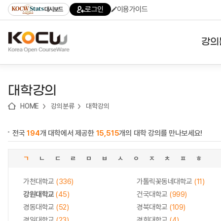
로
로
로
바
로그인
이용가이드
대시보드
가
가
가
로
기
기
기
가
(skip
기
to
강의
content)
대학
대학강의
기관
HOME
강의분류
대학강의
전공
전국
194
개 대학에서 제공한
15,515
개의 대학 강의를 만나보세요!
테마
ㄱ
ㄴ
ㄷ
ㄹ
ㅁ
ㅂ
ㅅ
ㅇ
ㅈ
ㅊ
ㅍ
ㅎ
가천대학교
(336)
가톨릭꽃동네대학교
(11)
강원대학교
(45)
건국대학교
(999)
경동대학교
(52)
경북대학교
(109)
경일대학교
(23)
경희대학교
(4)