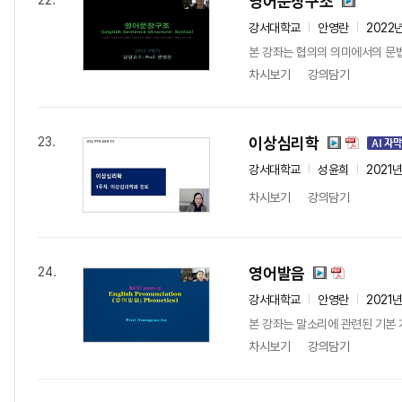
영어문장구조
22.
강서대학교
안영란
2022
본 강좌는 협의의 의미에서의 문법이
차시보기
강의담기
이상심리학
23.
강서대학교
성윤희
2021
차시보기
강의담기
영어발음
24.
강서대학교
안영란
2021
본 강좌는 말소리에 관련된 기본
차시보기
강의담기