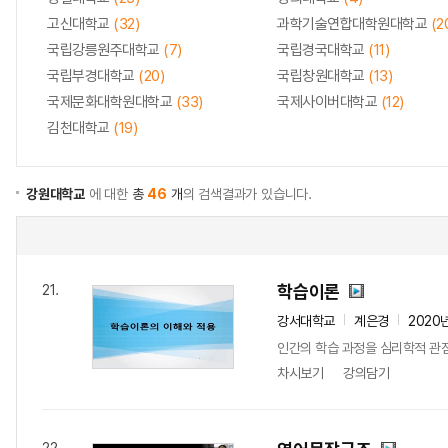
고신대학교
(32)
과학기술연합대학원대학교
(2
국립강릉원주대학교
(7)
국립경국대학교
(11)
국립부경대학교
(20)
국립창원대학교
(13)
국제문화대학원대학교
(33)
국제사이버대학교
(12)
김천대학교
(19)
강원대학교
에 대한
총
46
개
의 검색결과가 있습니다.
학습이론
21.
강서대학교
계은경
2020
인간의 학습 과정을 심리학적 관점
차시보기
강의담기