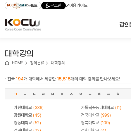
로
로
로
바
로그인
이용가이드
대시보드
가
가
가
로
기
기
기
가
(skip
기
to
강의
content)
대학
대학강의
기관
HOME
강의분류
대학강의
전공
전국
194
개 대학에서 제공한
15,515
개의 대학 강의를 만나보세요!
테마
ㄱ
ㄴ
ㄷ
ㄹ
ㅁ
ㅂ
ㅅ
ㅇ
ㅈ
ㅊ
ㅍ
ㅎ
가천대학교
(336)
가톨릭꽃동네대학교
(11)
강원대학교
(45)
건국대학교
(999)
경동대학교
(52)
경북대학교
(109)
경일대학교
(23)
경희대학교
(4)