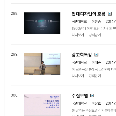
현대디자인의 흐름
298.
국민대학교
이현승
2014
1900년대 이후 모던 디자인의 
차시보기
강의담기
광고학특강
299.
국민대학교
이태준
2014
이 교과목을 통해 광고전반에 대
차시보기
강의담기
수질오염
300.
국민대학교
이상호
2014
본 강의는 수질오염의 기본이론과