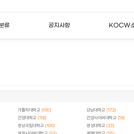
분류
공지사항
KOCW
강의
공지사항
KOCW란
강의
뉴스레터
활용안내
분야
주요통계현황
발자취
강의
서비스도움말
고객센터
가톨릭대학교
(100)
강남대학교
(172)
건양대학교
(118)
건양사이버대학교
(19)
경상국립대학교
(100)
경성대학교
(23)
경희사이버대학교
(24)
계명대학교
(55)