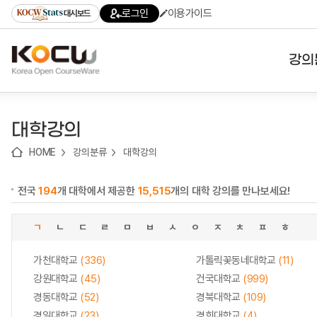
로
로
로
바
로그인
이용가이드
대시보드
가
가
가
로
기
기
기
가
(skip
기
to
강의
content)
대학
대학강의
기관
HOME
강의분류
대학강의
전공
전국
194
개 대학에서 제공한
15,515
개의 대학 강의를 만나보세요!
테마
ㄱ
ㄴ
ㄷ
ㄹ
ㅁ
ㅂ
ㅅ
ㅇ
ㅈ
ㅊ
ㅍ
ㅎ
가천대학교
(336)
가톨릭꽃동네대학교
(11)
강원대학교
(45)
건국대학교
(999)
경동대학교
(52)
경북대학교
(109)
경일대학교
(23)
경희대학교
(4)