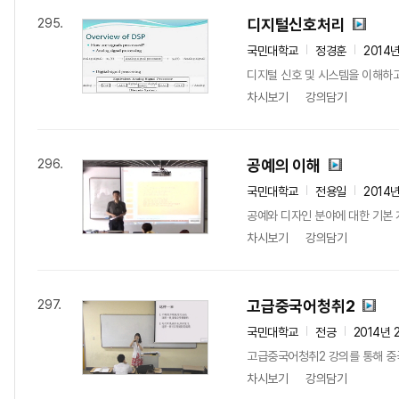
디지털신호처리
295.
국민대학교
정경훈
2014
디지털 신호 및 시스템을 이해하
차시보기
강의담기
공예의 이해
296.
국민대학교
전용일
2014
공예와 디자인 분야에 대한 기본 
차시보기
강의담기
고급중국어청취2
297.
국민대학교
전긍
2014년 
고급중국어청취2 강의를 통해 중국
차시보기
강의담기