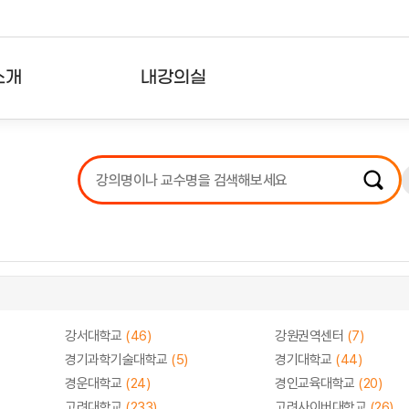
소개
내강의실
?
강의리스트
수강확인증강의
사용자의견
내강의클립
강서대학교
(46)
강원권역센터
(7)
경기과학기술대학교
(5)
경기대학교
(44)
경운대학교
(24)
경인교육대학교
(20)
고려대학교
(233)
고려사이버대학교
(26)