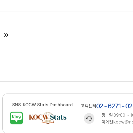
SNS
KOCW Stats Dashboard
02 - 6271 - 0
고객센터
평 일
09:00 ~ 1
이메일
kocw@ris