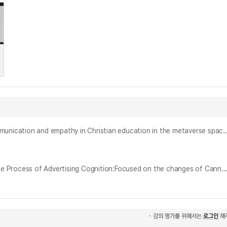
뉴미디어 생태계 메타버스 공간에서 기독교교육의 소통과 공감 가능성 연구 : 리꾀르 해석학의 자기 이해를 토대로 = A study on the possibility of communication and empathy in Christian education in the metaverse space of the new 
뉴미디어가 광고 인지 프로세스에 미치는 영향 연구 : 칸 광고제에서 중국 수상작 변화를 중심으로 = Research on the Influence of New Media on the Process of Advertising Cognition:Focused on the changes of Cannes China award-winning works