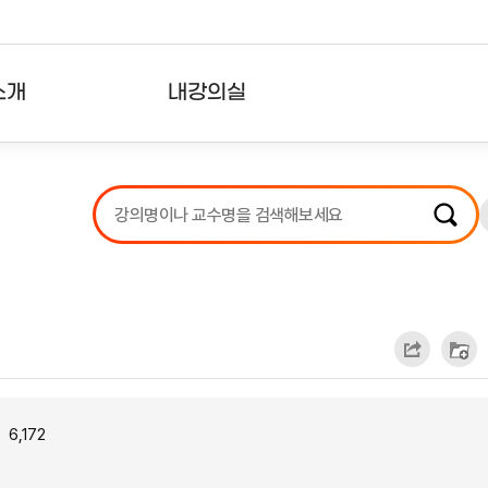
소개
내강의실
?
강의리스트
수강확인증강의
사용자의견
내강의클립
6,172