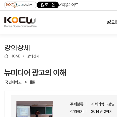
로
로
로
바
로그인
이용가이드
대시보드
가
가
가
로
기
기
기
가
(skip
기
to
강의
content)
대학
강의상세
기관
HOME
강의상세
전공
뉴미디어 광고의 이해
테마
국민대학교
이태준
주제분류
사회과학 >경영
강의학기
2014년 2학기