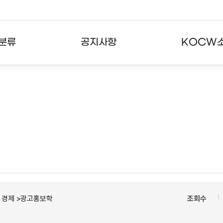
분류
공지사항
KOCW
강의
공지사항
KOCW란
강의
뉴스레터
활용안내
분야
주요통계현황
발자취
강의
서비스도움말
고객센터
ㆍ경제 >광고홍보학
조회수