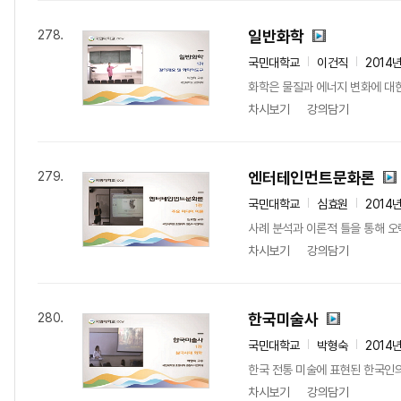
일반화학
278.
국민대학교
이건직
2014
화학은 물질과 에너지 변화에 대
차시보기
강의담기
엔터테인먼트문화론
279.
국민대학교
심효원
2014
사례 분석과 이론적 틀을 통해 오락
차시보기
강의담기
한국미술사
280.
국민대학교
박형숙
2014
한국 전통 미술에 표현된 한국인의
차시보기
강의담기