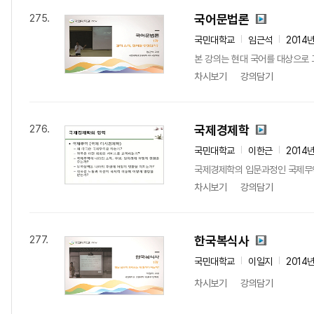
국어문법론
275.
국민대학교
임근석
2014
본 강의는 현대 국어를 대상으로 
차시보기
강의담기
국제경제학
276.
국민대학교
이한근
2014
국제경제학의 입문과정인 국제무
차시보기
강의담기
한국복식사
277.
국민대학교
이일지
2014
차시보기
강의담기