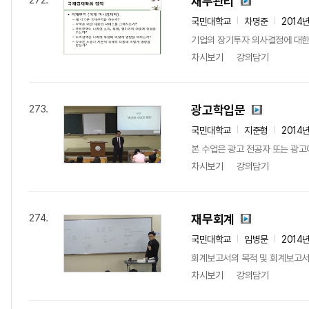
재무관리
272.
국민대학교
차명준
2014
기업의 장기투자 의사결정에 대한
차시보기
강의담기
광고학입문
273.
국민대학교
지준형
2014
본 수업은 광고 전공자 또는 광고
차시보기
강의담기
재무회계
274.
국민대학교
임병문
2014
회계보고서의 목적 및 회계보고서 
차시보기
강의담기