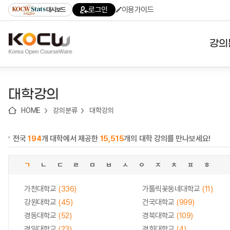
로
로
로
바
로그인
이용가이드
대시보드
가
가
가
로
기
기
기
가
(skip
기
to
강의
content)
대학
대학강의
기관
HOME
강의분류
대학강의
전공
전국
194
개 대학에서 제공한
15,515
개의 대학 강의를 만나보세요!
테마
ㄱ
ㄴ
ㄷ
ㄹ
ㅁ
ㅂ
ㅅ
ㅇ
ㅈ
ㅊ
ㅍ
ㅎ
가천대학교
(336)
가톨릭꽃동네대학교
(11)
강원대학교
(45)
건국대학교
(999)
경동대학교
(52)
경북대학교
(109)
경일대학교
(23)
경희대학교
(4)