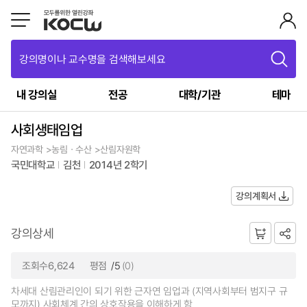
강의명이나 교수명을 검색해보세요
내 강의실
전공
대학/기관
테마
사회생태임업
자연과학 >농림ㆍ수산 >산림자원학
국민대학교
김천
2014년 2학기
강의계획서
강의상세
조회수6,624
평점
/5
(0)
차세대 산림관리인이 되기 위한 근자연 임업과 (지역사회부터 범지구 규
모까지) 사회체계 간의 상호작용을 이해하게 함