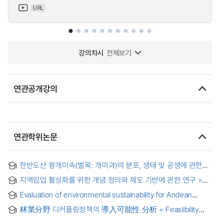
URL
강의차시
전체보기
연관공개강의
연관학위논문
한반도산 왕개미속(벌목: 개미과)의 분포, 생태 및 공생에 관한
연구 = Distribution, ecology and symbionts of the
지역임업 활성화를 위한 개념 정의와 제도 기반에 관한 연구 =
carpenter ants camponotus (Hymenoptera: Formicidae) in
Study on Concept Definition and Institutional Basis for
the Korean Peninsula
Evaluation of environmental sustainability for Andean
Revitalizing Community Forestry
ecosystems management plans in Ecuador, case of
林業分野 디커플링정책의 導入可能性 分析 = Feasilbility
Tungurahua Province
Analysis on Forest Decoupling Policy